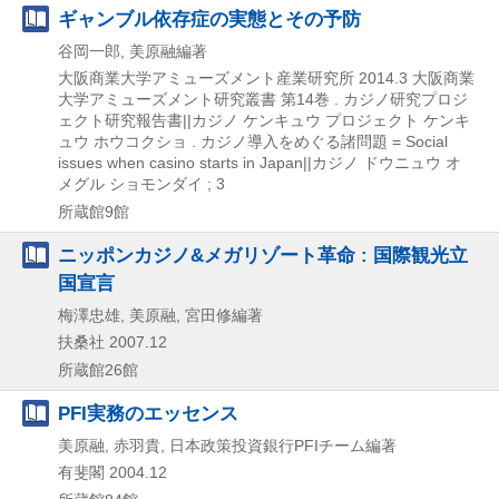
ギャンブル依存症の実態とその予防
谷岡一郎, 美原融編著
大阪商業大学アミューズメント産業研究所
2014.3
大阪商業
大学アミューズメント研究叢書 第14巻 . カジノ研究プロジ
ェクト研究報告書||カジノ ケンキュウ プロジェクト ケンキ
ュウ ホウコクショ . カジノ導入をめぐる諸問題 = Social
issues when casino starts in Japan||カジノ ドウニュウ オ
メグル ショモンダイ ; 3
所蔵館9館
ニッポンカジノ&メガリゾート革命 : 国際観光立
国宣言
梅澤忠雄, 美原融, 宮田修編著
扶桑社
2007.12
所蔵館26館
PFI実務のエッセンス
美原融, 赤羽貴, 日本政策投資銀行PFIチーム編著
有斐閣
2004.12