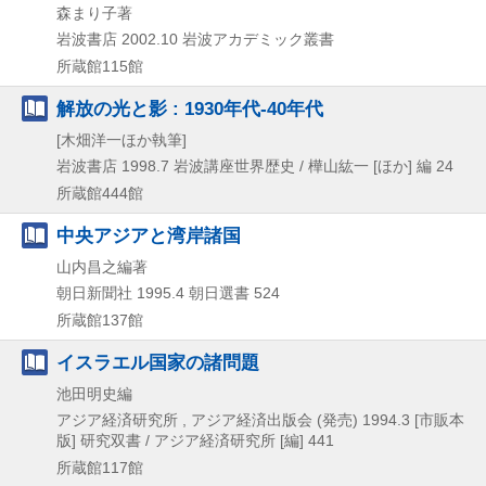
森まり子著
岩波書店
2002.10
岩波アカデミック叢書
所蔵館115館
解放の光と影 : 1930年代-40年代
[木畑洋一ほか執筆]
岩波書店
1998.7
岩波講座世界歴史 / 樺山紘一 [ほか] 編 24
所蔵館444館
中央アジアと湾岸諸国
山内昌之編著
朝日新聞社
1995.4
朝日選書 524
所蔵館137館
イスラエル国家の諸問題
池田明史編
アジア経済研究所 , アジア経済出版会 (発売)
1994.3
[市販本
版]
研究双書 / アジア経済研究所 [編] 441
所蔵館117館