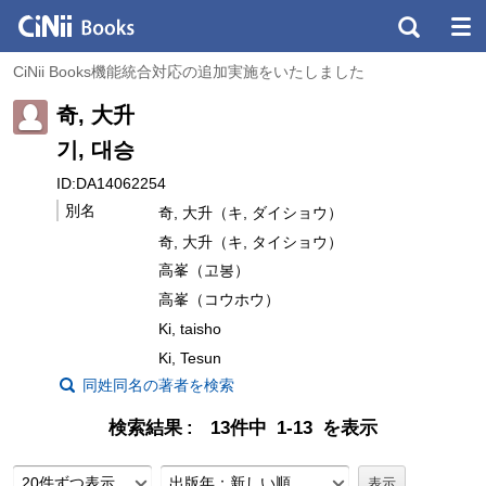
CiNii Books機能統合対応の追加実施をいたしました
奇, 大升
기, 대승
ID:DA14062254
別名
奇, 大升（キ, ダイショウ）
奇, 大升（キ, タイショウ）
高峯（고봉）
高峯（コウホウ）
Ki, taisho
Ki, Tesun
同姓同名の著者を検索
検索結果
13件中 1-13 を表示
20件ずつ表示
出版年：新しい順