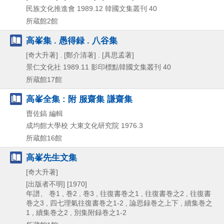
民族文化推進會
1989.12
韓國文集叢刊 40
所蔵館2館
高峯集 . 愚得録 . 八谷集
[奇大升著] . [鄭介清著] . [具思孟著]
景仁文化社
1989.11
影印標點韓國文集叢刊 40
所蔵館17館
高峯全集 : 附 服齋集 謙齋集
曺佐鎬 編輯
成均館大學校 大東文化研究院
1976.3
所蔵館16館
高峯先生文集
[奇大升著]
[出版者不明]
[1970]
年譜、 巻1 , 巻2 , 巻3 , 往復書巻之1 , 往復書巻之2 , 往復書
巻之3 , 四七理氣往復書巻之1-2 , 論思録巻之上下 , 續集巻之
1 , 續集巻之2 , 別集附録巻之1-2