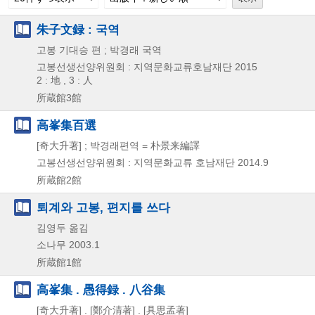
朱子文録 : 국역
고봉 기대승 편 ; 박경래 국역
고봉선생선양위원회 : 지역문화교류호남재단
2015
2 : 地 , 3 : 人
所蔵館3館
高峯集百選
[奇大升著] ; 박경래편역 = 朴景来編譯
고봉선생선양위원회 : 지역문화교류 호남재단
2014.9
所蔵館2館
퇴계와 고봉, 편지를 쓰다
김영두 옮김
소나무
2003.1
所蔵館1館
高峯集 . 愚得録 . 八谷集
[奇大升著] . [鄭介清著] . [具思孟著]