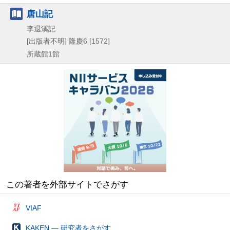
唐山記
李退溪記
[出版者不明]
隆慶6 [1572]
所蔵館1館
この著者を外部サイトでさがす
VIAF
KAKEN — 研究者をさがす