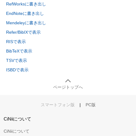
RefWorksに書き出し
EndNoteに書き出し
Mendeleyに書き出し
Refer/BibIXで表示
RISで表示
BibTeXで表示
TSVで表示
ISBDで表示
ページトップへ
スマートフォン版
|
PC版
CiNiiについて
CiNiiについて