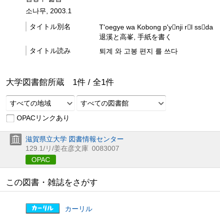
소나무, 2003.1
タイトル別名
T'oegye wa Kobong p'ynji rl ssda
退溪と高峯, 手紙を書く
タイトル読み
퇴계 와 고봉 편지 를 쓰다
大学図書館所蔵
1
件 /
全
1
件
すべての地域
すべての図書館
OPACリンクあり
滋賀県立大学 図書情報センター
129.1/リ/姜在彦文庫
0083007
OPAC
この図書・雑誌をさがす
カーリル