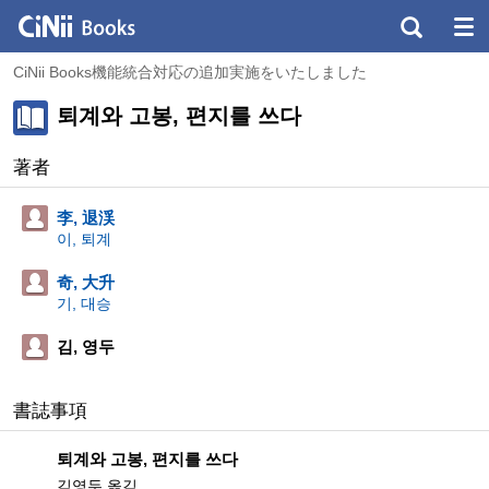
CiNii Books機能統合対応の追加実施をいたしました
퇴계와 고봉, 편지를 쓰다
著者
李, 退渓
이, 퇴계
奇, 大升
기, 대승
김, 영두
書誌事項
퇴계와 고봉, 편지를 쓰다
김영두 옮김