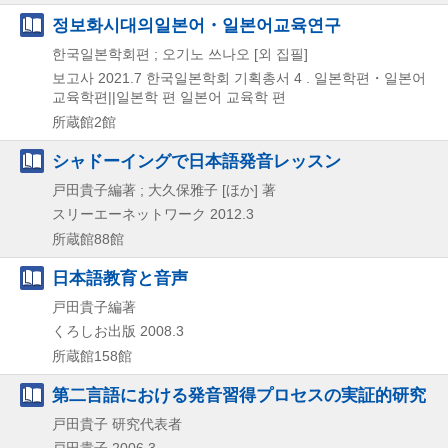
정보화시대의일본어・일본어교육연구
한국일본학회편 ; 오기노 쓰나오 [외 집필]
보고사
2021.7
한국일본학회 기획총서 4 . 일본학편・일본어
교육학편||일본학 편 일본어 교육학 편
所蔵館2館
シャドーイングで日本語発音レッスン
戸田貴子編著 ; 大久保雅子 [ほか] 著
スリーエーネットワーク
2012.3
所蔵館88館
日本語教育と音声
戸田貴子編著
くろしお出版
2008.3
所蔵館158館
第二言語における発音習得プロセスの実証的研究
戸田貴子 研究代表者
戸田貴子
2006.3