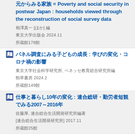
元からみる家族 = Poverty and social security in
postwar Japan : households viewed through
the reconstruction of social survey data
相澤真一 [ほか] 編
東京大学出版会
2024.11
所蔵館178館
パネル調査にみる子どもの成長 : 学びの変化・コ
ロナ禍の影響
東京大学社会科学研究所, ベネッセ教育総合研究所編
勁草書房
2024.2
所蔵館149館
仕事と暮らし10年の変化 : 連合総研・勤労者短観
でみる2007～2016年
佐藤厚, 連合総合生活開発研究所編著
[連合総合生活開発研究所]
2017.11
所蔵館25館