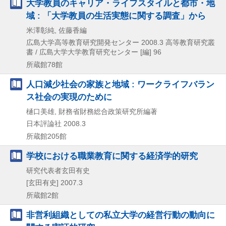
大学教員のキャリア・ライフスタイルと都市・地
域 : 「大学教員の生活実態に関する調査」から
米澤彰純, 佐藤香編
広島大学高等教育研究開発センター
2008.3
高等教育研究叢
書 / 広島大学大学教育研究センター [編] 96
所蔵館78館
人口減少社会の家族と地域 : ワークライフバラン
ス社会の実現のために
樋口美雄, 財務省財務総合政策研究所編著
日本評論社
2008.3
所蔵館205館
学校における職業教育に関する経済学的研究
研究代表者玄田有史
[玄田有史]
2007.3
所蔵館2館
非営利組織としての私立大学の経営行動の動向に