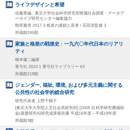
ライフデザインと希望
佐藤香編 ; 東京大学社会科学研究所附属社会調査・データア
ーカイブ研究センター編集協力
勁草書房
2017.3
格差の連鎖と若者 / 石田浩監修 3
所蔵館245館
家族と格差の戦後史 : 一九六〇年代日本のリアリ
ティ
橋本健二編著
青弓社
2010.1
青弓社ライブラリー 63
所蔵館218館
ジェンダー, 福祉, 環境, および多元主義に関する
公共性の社会学的総合研究
研究代表者 上野千鶴子
[東京大学大学院人文社会系研究科]
[2008.3]
科学研究費補助
金(基盤研究A)研究成果報告書 平成16年度～平成19年度
所蔵館3館