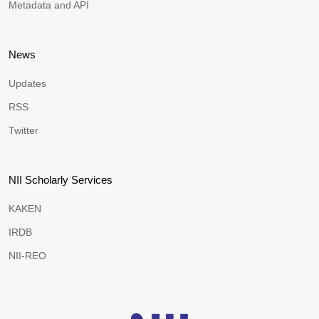
Metadata and API
News
Updates
RSS
Twitter
NII Scholarly Services
KAKEN
IRDB
NII-REO