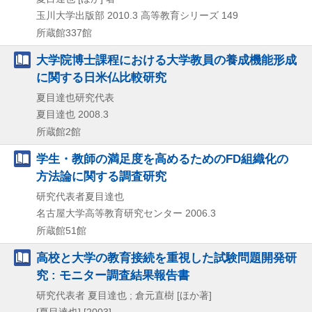
玉川大学出版部
2010.3
高等教育シリーズ 149
所蔵館337館
大学院博士課程における大学教員の養成機能形成
に関する日米仏比較研究
夏目達也研究代表
夏目達也
2008.3
所蔵館2館
学生・教師の満足度を高めるためのFD組織化の
方法論に関する調査研究
研究代表者夏目達也
名古屋大学高等教育研究センター
2006.3
所蔵館51館
高校と大学の教育接続を重視した試験問題開発研
究 : モニター調査結果報告書
研究代表者 夏目達也 ; 倉元直樹 [ほか著]
[夏目達也]
[2003]