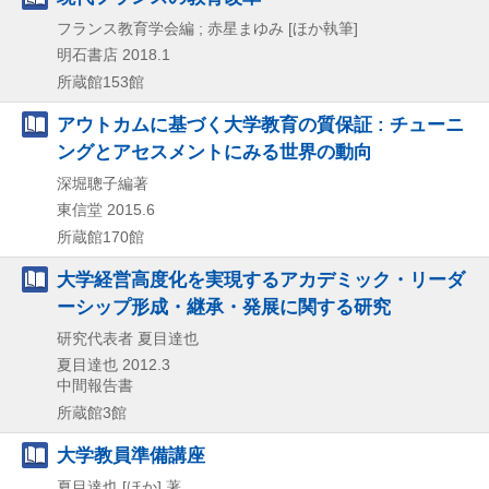
フランス教育学会編 ; 赤星まゆみ [ほか執筆]
明石書店
2018.1
所蔵館153館
アウトカムに基づく大学教育の質保証 : チューニ
ングとアセスメントにみる世界の動向
深堀聰子編著
東信堂
2015.6
所蔵館170館
大学経営高度化を実現するアカデミック・リーダ
ーシップ形成・継承・発展に関する研究
研究代表者 夏目達也
夏目達也
2012.3
中間報告書
所蔵館3館
大学教員準備講座
夏目達也 [ほか] 著