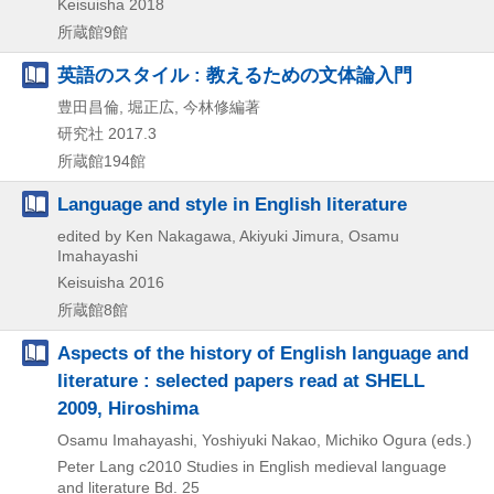
Keisuisha
2018
所蔵館9館
英語のスタイル : 教えるための文体論入門
豊田昌倫, 堀正広, 今林修編著
研究社
2017.3
所蔵館194館
Language and style in English literature
edited by Ken Nakagawa, Akiyuki Jimura, Osamu
Imahayashi
Keisuisha
2016
所蔵館8館
Aspects of the history of English language and
literature : selected papers read at SHELL
2009, Hiroshima
Osamu Imahayashi, Yoshiyuki Nakao, Michiko Ogura (eds.)
Peter Lang
c2010
Studies in English medieval language
and literature Bd. 25