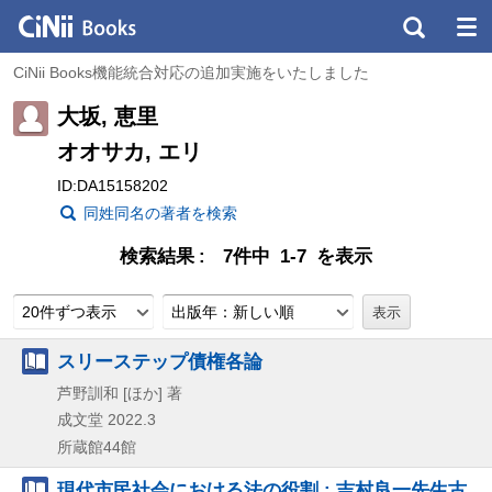
CiNii Books機能統合対応の追加実施をいたしました
大坂, 恵里
オオサカ, エリ
ID:DA15158202
同姓同名の著者を検索
検索結果
7件中 1-7 を表示
20件ずつ表示
出版年：新しい順
スリーステップ債権各論
芦野訓和 [ほか] 著
成文堂
2022.3
所蔵館44館
現代市民社会における法の役割 : 吉村良一先生古