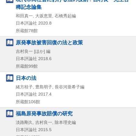
稀記念論集
和田真一, 大坂恵里, 石橋秀起編
日本評論社
2020.8
所蔵館78館
原発事故被害回復の法と政策
吉村良一 [ほか] 編
日本評論社
2018.6
所蔵館99館
日本の法
緒方桂子, 豊島明子, 長谷河亜希子編
日本評論社
2017.4
所蔵館106館
福島原発事故賠償の研究
淡路剛久, 吉村良一, 除本理史編
日本評論社
2015.5