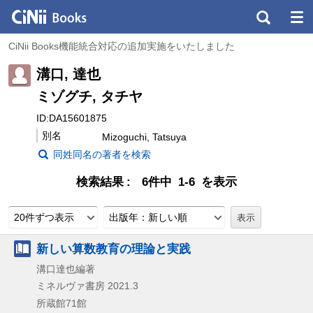
CiNii Books機能統合対応の追加実施をいたしました
溝口, 達也
ミゾグチ, タチヤ
ID:DA15601875
別名
Mizoguchi, Tatsuya
同姓同名の著者を検索
検索結果
6件中 1-6 を表示
20件ずつ表示
出版年：新しい順
新しい算数教育の理論と実践
溝口達也編著
ミネルヴァ書房
2021.3
所蔵館71館