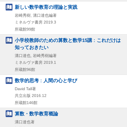
新しい数学教育の理論と実践
岩崎秀樹, 溝口達也編著
ミネルヴァ書房
2019.3
所蔵館99館
小学校教師のための算数と数学15講 : これだけは
知っておきたい
溝口達也, 岩崎秀樹編著
ミネルヴァ書房
2019.1
所蔵館96館
数学的思考 : 人間の心と学び
David Tall著
共立出版
2016.12
所蔵館146館
算数・数学教育概論
溝口達也著