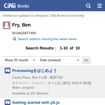
Additional updates to integrate CiNii Books functionality
Fry, Ben
ID:DA15977393
Search authors sharing the same name
Search Results
1-10 of 10
Show 20 results
Date (newest)
Processingをはじめよう
Casey Reas, Ben Fry著 ; 船田巧訳
オライリー・ジャパン , オーム社 (発売)
2016.9
第2版
Make: projects
Available at 197 libraries
Getting started with p5.js