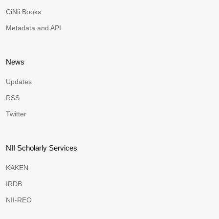
CiNii Books
Metadata and API
News
Updates
RSS
Twitter
NII Scholarly Services
KAKEN
IRDB
NII-REO