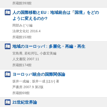
所蔵館393館
人の国際移動とEU : 地域統合は「国境」をどの
ように変えるのか?
岡部みどり編
法律文化社
2016.4
所蔵館153館
地域のヨーロッパ : 多層化・再編・再生
宮島喬, 若松邦弘, 小森宏美編
人文書院
2007.11
所蔵館174館
ヨーロッパ統合の国際関係論
坂井一成編 ; 坂井一成 [ほか] 著
芦書房
2007.9
第2版
所蔵館69館
21世紀世界論