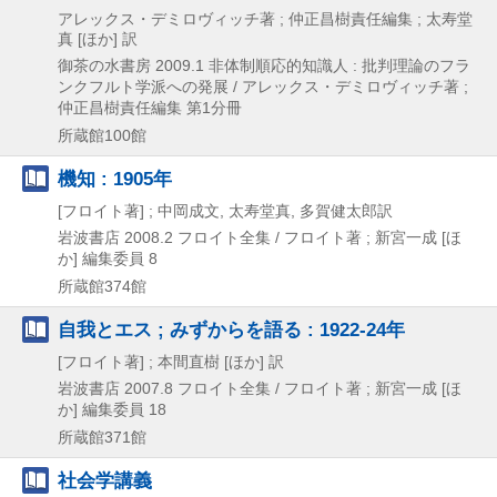
アレックス・デミロヴィッチ著 ; 仲正昌樹責任編集 ; 太寿堂
真 [ほか] 訳
御茶の水書房
2009.1
非体制順応的知識人 : 批判理論のフラ
ンクフルト学派への発展 / アレックス・デミロヴィッチ著 ;
仲正昌樹責任編集 第1分冊
所蔵館100館
機知 : 1905年
[フロイト著] ; 中岡成文, 太寿堂真, 多賀健太郎訳
岩波書店
2008.2
フロイト全集 / フロイト著 ; 新宮一成 [ほ
か] 編集委員 8
所蔵館374館
自我とエス ; みずからを語る : 1922-24年
[フロイト著] ; 本間直樹 [ほか] 訳
岩波書店
2007.8
フロイト全集 / フロイト著 ; 新宮一成 [ほ
か] 編集委員 18
所蔵館371館
社会学講義