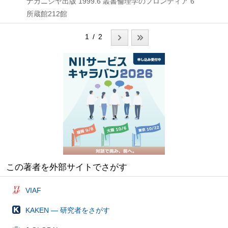
ナカニシヤ出版
1999.6
叢書倫理学のフロンティア 6
所蔵館212館
1 / 2
この著者を外部サイトでさがす
VIAF
KAKEN — 研究者をさがす