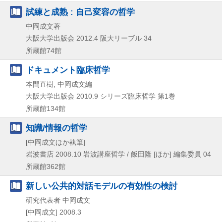
試練と成熟 : 自己変容の哲学
中岡成文著
大阪大学出版会
2012.4
阪大リーブル 34
所蔵館74館
ドキュメント臨床哲学
本間直樹, 中岡成文編
大阪大学出版会
2010.9
シリーズ臨床哲学 第1巻
所蔵館134館
知識/情報の哲学
[中岡成文ほか執筆]
岩波書店
2008.10
岩波講座哲学 / 飯田隆 [ほか] 編集委員 04
所蔵館362館
新しい公共的対話モデルの有効性の検討
研究代表者 中岡成文
[中岡成文]
2008.3