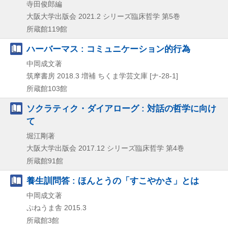
寺田俊郎編
大阪大学出版会
2021.2
シリーズ臨床哲学 第5巻
所蔵館119館
ハーバーマス : コミュニケーション的行為
中岡成文著
筑摩書房
2018.3
増補
ちくま学芸文庫 [ナ-28-1]
所蔵館103館
ソクラティク・ダイアローグ : 対話の哲学に向け
て
堀江剛著
大阪大学出版会
2017.12
シリーズ臨床哲学 第4巻
所蔵館91館
養生訓問答 : ほんとうの「すこやかさ」とは
中岡成文著
ぷねうま舎
2015.3
所蔵館3館