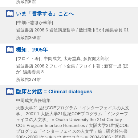
所蔵館6館
いま「哲学する」ことへ
[中畑正志ほか執筆]
岩波書店
2008.6
岩波講座哲学 / 飯田隆 [ほか] 編集委員 01
所蔵館356館
機知 : 1905年
[フロイト著] ; 中岡成文, 太寿堂真, 多賀健太郎訳
岩波書店
2008.2
フロイト全集 / フロイト著 ; 新宮一成 [ほ
か] 編集委員 8
所蔵館374館
臨床と対話 = Clinical dialogues
中岡成文責任編集
大阪大学21世紀COEプログラム「インターフェイスの人文
学」
2007.1
大阪大学21世紀COEプログラム「インターフ
ェイスの人文学」 = Osaka University the 21st Century
COE Program Interface Humanities / 大阪大学21世紀COE
プログラム「インターフェイスの人文学」編 . 研究報告書
2004-2006||ケンキュウ ホウコクショ 2004-2006 ; 第8巻