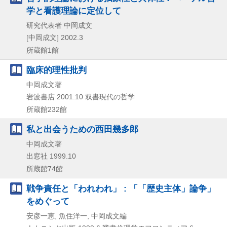
学と看護理論に定位して
研究代表者 中岡成文
[中岡成文]
2002.3
所蔵館1館
臨床的理性批判
中岡成文著
岩波書店
2001.10
双書現代の哲学
所蔵館232館
私と出会うための西田幾多郎
中岡成文著
出窓社
1999.10
所蔵館74館
戦争責任と「われわれ」 : 「「歴史主体」論争」
をめぐって
安彦一恵, 魚住洋一, 中岡成文編