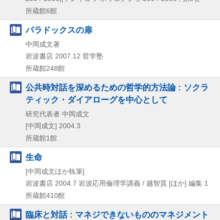
所蔵館6館
パラドックスの扉
中岡成文著
岩波書店
2007.12
哲学塾
所蔵館248館
公共時対話を深めるための哲学的方法論 : ソクラ
ティック・ダイアローグを中心として
研究代表者 中岡成文
[中岡成文]
2004.3
所蔵館1館
生命
[中岡成文ほか執筆]
岩波書店
2004.7
岩波応用倫理学講義 / 越智貢 [ほか] 編集 1
所蔵館410館
臨床と対話 : マネジできないもののマネジメント