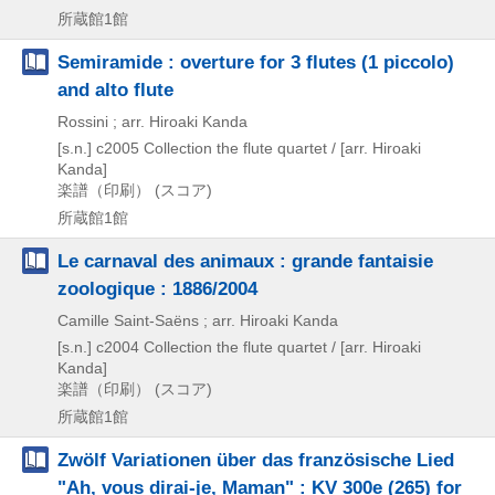
所蔵館1館
Semiramide : overture for 3 flutes (1 piccolo)
and alto flute
Rossini ; arr. Hiroaki Kanda
[s.n.]
c2005
Collection the flute quartet / [arr. Hiroaki
Kanda]
楽譜（印刷） (スコア)
所蔵館1館
Le carnaval des animaux : grande fantaisie
zoologique : 1886/2004
Camille Saint-Saëns ; arr. Hiroaki Kanda
[s.n.]
c2004
Collection the flute quartet / [arr. Hiroaki
Kanda]
楽譜（印刷） (スコア)
所蔵館1館
Zwölf Variationen über das französische Lied
"Ah, vous dirai-je, Maman" : KV 300e (265) for