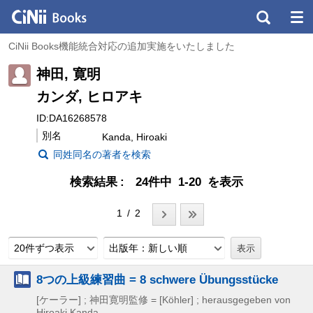
CiNii Books機能統合対応の追加実施をいたしました
神田, 寛明
カンダ, ヒロアキ
ID:DA16268578
別名
Kanda, Hiroaki
同姓同名の著者を検索
検索結果
24件中 1-20 を表示
1 / 2
20件ずつ表示
出版年：新しい順
8つの上級練習曲 = 8 schwere Übungsstücke
[ケーラー] ; 神田寛明監修 = [Köhler] ; herausgegeben von
Hiroaki Kanda