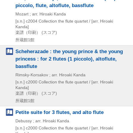
piccolo, flute, altoflute, bassflute
Mozart ; arr. Hiroaki Kanda
[s.n.]
c2004
Collection the flute quartet / [arr. Hiroaki
Kanda]
楽譜（印刷） (スコア)
所蔵館1館
Scheherazade : the young prince & the young
princess : for 2 flutes (1 piccolo), altoflute,
bassflute
Rimsky-Korsakov ; arr. Hiroaki Kanda
[s.n.]
c2000
Collection the flute quartet / [arr. Hiroaki
Kanda]
楽譜（印刷） (スコア)
所蔵館1館
Petite suite for 3 flutes, and alto flute
Debussy ; arr. Hiroaki Kanda
[s.n.]
c2000
Collection the flute quartet / [arr. Hiroaki