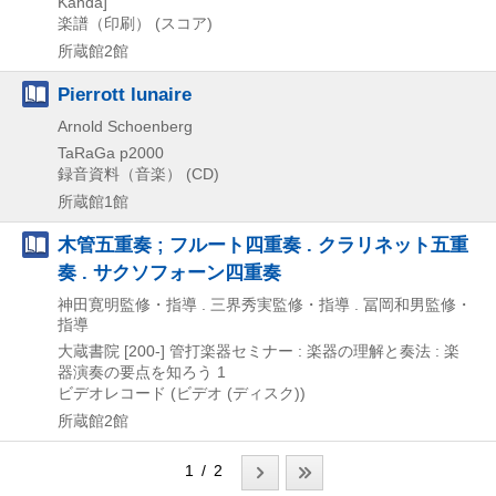
Kanda]
楽譜（印刷） (スコア)
所蔵館2館
Pierrott lunaire
Arnold Schoenberg
TaRaGa
p2000
録音資料（音楽） (CD)
所蔵館1館
木管五重奏 ; フルート四重奏 . クラリネット五重
奏 . サクソフォーン四重奏
神田寛明監修・指導 . 三界秀実監修・指導 . 冨岡和男監修・
指導
大蔵書院
[200-]
管打楽器セミナー : 楽器の理解と奏法 : 楽
器演奏の要点を知ろう 1
ビデオレコード (ビデオ (ディスク))
所蔵館2館
1 / 2