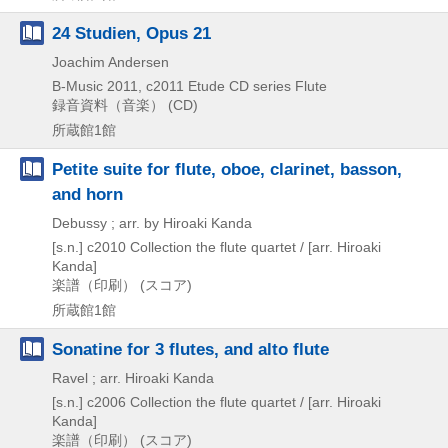
24 Studien, Opus 21
Joachim Andersen
B-Music
2011, c2011
Etude CD series Flute
録音資料（音楽） (CD)
所蔵館1館
Petite suite for flute, oboe, clarinet, basson,
and horn
Debussy ; arr. by Hiroaki Kanda
[s.n.]
c2010
Collection the flute quartet / [arr. Hiroaki
Kanda]
楽譜（印刷） (スコア)
所蔵館1館
Sonatine for 3 flutes, and alto flute
Ravel ; arr. Hiroaki Kanda
[s.n.]
c2006
Collection the flute quartet / [arr. Hiroaki
Kanda]
楽譜（印刷） (スコア)