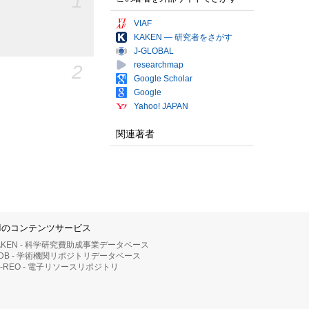
1
VIAF
KAKEN — 研究者をさがす
J-GLOBAL
researchmap
2
Google Scholar
Google
Yahoo! JAPAN
関連著者
IIのコンテンツサービス
AKEN - 科学研究費助成事業データベース
RDB - 学術機関リポジトリデータベース
II-REO - 電子リソースリポジトリ