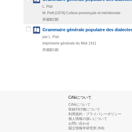
L. Piat
M. Petit
[1978]
Culture provençale et méridionale
所蔵館2館
Grammaire générale populaire des dialectes
par L. Piat
Imprimerie générale du Midi
1911
所蔵館1館
CiNiiについて
CiNiiについて
収録刊行物について
利用規約・プライバシーポリシー
個人情報の扱いについて
お問い合わせ
国立情報学研究所 (NII)