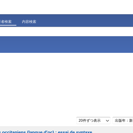
著者検索
内容検索
20件ずつ表示
出版年：新
occitaniens (langue d'oc) : essai de syntaxe