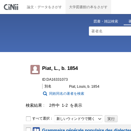
論文・データをさがす
大学図書館の本をさがす
図書・雑誌検索
Piat, L., b. 1854
ID:DA16331073
別名
Piat, Louis, b. 1854
同姓同名の著者を検索
検索結果
2件中 1-2 を表示
すべて選択：
新しいウィンドウで開く
Grammaire générale populaire des dialectes 