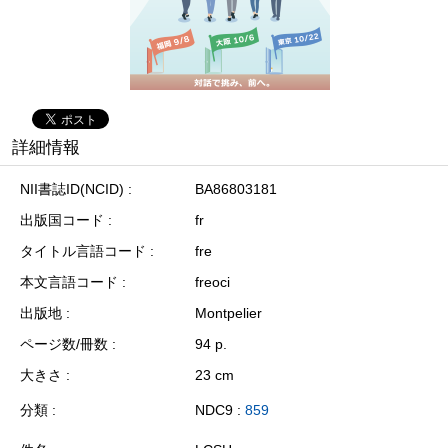
詳細情報
NII書誌ID(NCID)
BA86803181
出版国コード
fr
タイトル言語コード
fre
本文言語コード
freoci
出版地
Montpelier
ページ数/冊数
94 p.
大きさ
23 cm
分類
NDC9 :
859