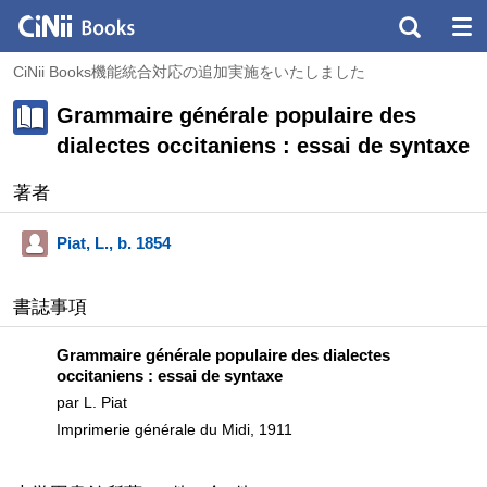
CiNii Books機能統合対応の追加実施をいたしました
Grammaire générale populaire des
dialectes occitaniens : essai de syntaxe
著者
Piat, L., b. 1854
書誌事項
Grammaire générale populaire des dialectes
occitaniens : essai de syntaxe
par L. Piat
Imprimerie générale du Midi, 1911