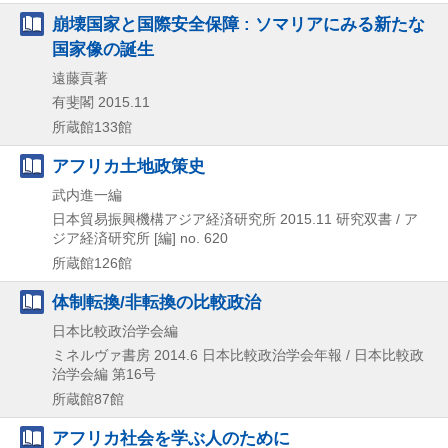
崩壊国家と国際安全保障 : ソマリアにみる新たな
国家像の誕生
遠藤貢著
有斐閣
2015.11
所蔵館133館
アフリカ土地政策史
武内進一編
日本貿易振興機構アジア経済研究所
2015.11
研究双書 / ア
ジア経済研究所 [編] no. 620
所蔵館126館
体制転換/非転換の比較政治
日本比較政治学会編
ミネルヴァ書房
2014.6
日本比較政治学会年報 / 日本比較政
治学会編 第16号
所蔵館87館
アフリカ社会を学ぶ人のために