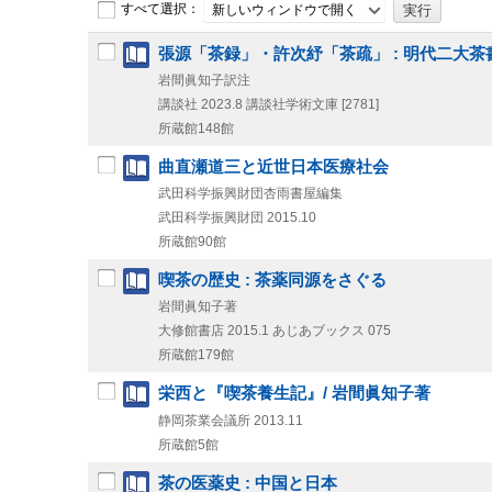
すべて選択：
新しいウィンドウで開く
張源「茶録」・許次紓「茶疏」 : 明代二大茶書
岩間眞知子訳注
講談社
2023.8
講談社学術文庫 [2781]
所蔵館148館
曲直瀬道三と近世日本医療社会
武田科学振興財団杏雨書屋編集
武田科学振興財団
2015.10
所蔵館90館
喫茶の歴史 : 茶薬同源をさぐる
岩間眞知子著
大修館書店
2015.1
あじあブックス 075
所蔵館179館
栄西と『喫茶養生記』/ 岩間眞知子著
静岡茶業会議所
2013.11
所蔵館5館
茶の医薬史 : 中国と日本