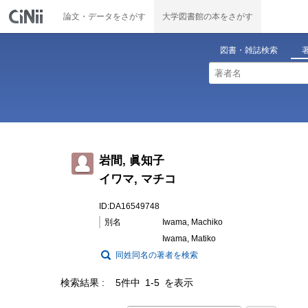
論文・データをさがす
大学図書館の本をさがす
図書・雑誌検索
岩間, 眞知子
イワマ, マチコ
ID:DA16549748
別名
Iwama, Machiko
Iwama, Matiko
同姓同名の著者を検索
検索結果
5件中 1-5 を表示