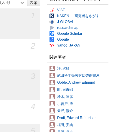
しい順
VIAF
1
KAKEN — 研究者をさがす
J-GLOBAL
researchmap
Google Scholar
Google
2
Yahoo! JAPAN
関連著者
許, 次紓
3
武田科学振興財団杏雨書屋
Goble, Andrew Edmund
町, 泉寿郎
鈴木, 達彦
4
小曽戸, 洋
天野, 陽介
Drott, Edward Robertson
福田, 安典
5