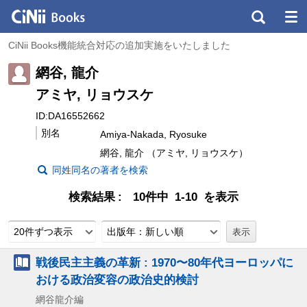
CiNii Books機能統合対応の追加実施をいたしました
網谷, 龍介
アミヤ, リョウスケ
ID:DA16552662
別名
Amiya-Nakada, Ryosuke
網谷, 龍介 （アミヤ, リョウスケ）
同姓同名の著者を検索
検索結果
10件中 1-10 を表示
20件ずつ表示
出版年：新しい順
戦後民主主義の革新 : 1970〜80年代ヨーロッパに
おける政治変容の政治史的検討
網谷龍介編