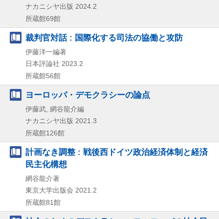
ナカニシヤ出版
2024.2
所蔵館69館
裁判官対話 : 国際化する司法の協働と攻防
伊藤洋一編著
日本評論社
2023.2
所蔵館56館
ヨーロッパ・デモクラシーの論点
伊藤武, 網谷龍介編
ナカニシヤ出版
2021.3
所蔵館126館
計画なき調整 : 戦後西ドイツ政治経済体制と経済
民主化構想
網谷龍介著
東京大学出版会
2021.2
所蔵館81館