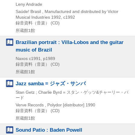
Leny Andrade
Saúde! Brasil , Manufactured and distributed by Victor
Musical Industries
1992, c1992
録音資料（音楽） (CD)
所蔵館1館
Brazilian portrait : Villa-Lobos and the guitar
music of Brazil
Naxos
c1991, p1989
録音資料（音楽） (CD)
所蔵館1館
Jazz samba = ジャズ・サンバ
Stan Getz ; Charlie Byrd = スタン・ゲッツ&チャーリー・バ
ード
Verve Records , Polydor [distributor]
1990
録音資料（音楽） (CD)
所蔵館1館
Sound Patio : Baden Powell