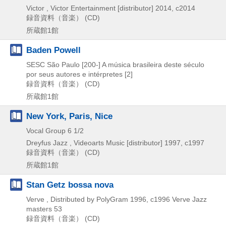
Victor , Victor Entertainment [distributor]
2014, c2014
録音資料（音楽） (CD)
所蔵館1館
Baden Powell
SESC São Paulo
[200-]
A música brasileira deste século
por seus autores e intérpretes [2]
録音資料（音楽） (CD)
所蔵館1館
New York, Paris, Nice
Vocal Group 6 1/2
Dreyfus Jazz , Videoarts Music [distributor]
1997, c1997
録音資料（音楽） (CD)
所蔵館1館
Stan Getz bossa nova
Verve , Distributed by PolyGram
1996, c1996
Verve Jazz
masters 53
録音資料（音楽） (CD)