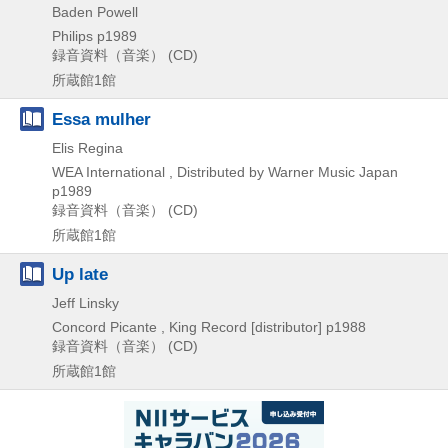
Baden Powell
Philips
p1989
録音資料（音楽） (CD)
所蔵館1館
Essa mulher
Elis Regina
WEA International , Distributed by Warner Music Japan
p1989
録音資料（音楽） (CD)
所蔵館1館
Up late
Jeff Linsky
Concord Picante , King Record [distributor]
p1988
録音資料（音楽） (CD)
所蔵館1館