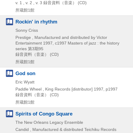
v. 1 , v. 2 , v. 3
録音資料（音楽） (CD)
所蔵館1館
Rockin' in rhythm
Sonny Criss
Prestige , Manufactured and distributed by Victor
Entertainment
1997, c1997
Masters of jazz : the history
series 第3期95
録音資料（音楽） (CD)
所蔵館1館
God son
Eric Wyatt
Paddle Wheel , King Records [distributor]
1997, p1997
録音資料（音楽） (CD)
所蔵館1館
Spirits of Congo Square
The New Orleans Legacy Ensemble
Candid , Manufactured & distributed Teichiku Records