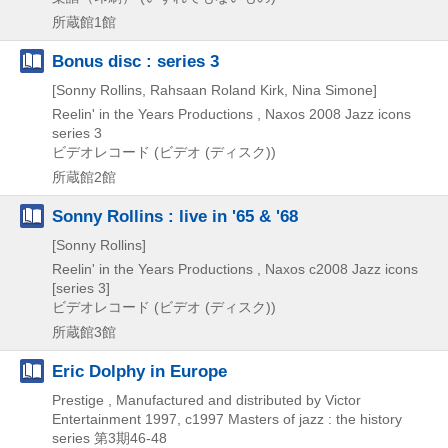
所蔵館1館
Bonus disc : series 3
[Sonny Rollins, Rahsaan Roland Kirk, Nina Simone]
Reelin' in the Years Productions , Naxos
2008
Jazz icons
series 3
ビデオレコード (ビデオ (ディスク))
所蔵館2館
Sonny Rollins : live in '65 & '68
[Sonny Rollins]
Reelin' in the Years Productions , Naxos
c2008
Jazz icons
[series 3]
ビデオレコード (ビデオ (ディスク))
所蔵館3館
Eric Dolphy in Europe
Prestige , Manufactured and distributed by Victor
Entertainment
1997, c1997
Masters of jazz : the history
series 第3期46-48