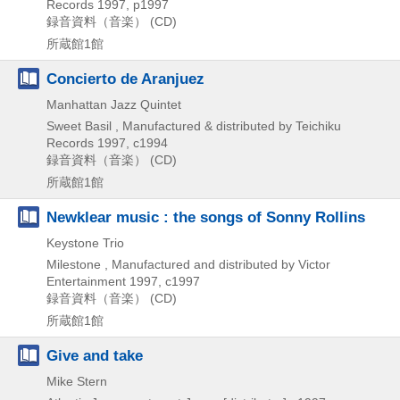
Records
1997, p1997
録音資料（音楽） (CD)
所蔵館1館
Concierto de Aranjuez
Manhattan Jazz Quintet
Sweet Basil , Manufactured & distributed by Teichiku
Records
1997, c1994
録音資料（音楽） (CD)
所蔵館1館
Newklear music : the songs of Sonny Rollins
Keystone Trio
Milestone , Manufactured and distributed by Victor
Entertainment
1997, c1997
録音資料（音楽） (CD)
所蔵館1館
Give and take
Mike Stern