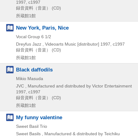
1997, c1997
録音資料（音楽） (CD)
所蔵館1館
New York, Paris, Nice
Vocal Group 6 1/2
Dreyfus Jazz , Videoarts Music [distributor]
1997, c1997
録音資料（音楽） (CD)
所蔵館1館
Black daffodils
Mikio Masuda
JVC , Manufactured and distributed by Victor Entertainment
1997, c1997
録音資料（音楽） (CD)
所蔵館1館
My funny valentine
Sweet Basil Trio
Sweet Basils , Manufactured & distributed by Teichiku