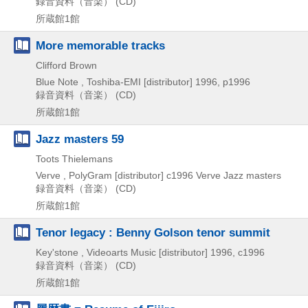
録音資料（音楽） (CD)
所蔵館1館
More memorable tracks
Clifford Brown
Blue Note , Toshiba-EMI [distributor]
1996, p1996
録音資料（音楽） (CD)
所蔵館1館
Jazz masters 59
Toots Thielemans
Verve , PolyGram [distributor]
c1996
Verve Jazz masters
録音資料（音楽） (CD)
所蔵館1館
Tenor legacy : Benny Golson tenor summit
Key'stone , Videoarts Music [distributor]
1996, c1996
録音資料（音楽） (CD)
所蔵館1館