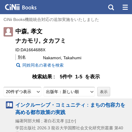
CiNii Books機能統合対応の追加実施をいたしました
中森, 孝文
ナカモリ, タカフミ
ID:DA1664688X
別名
Nakamori, Takahumi
同姓同名の著者を検索
検索結果
5件中 1-5 を表示
20件ずつ表示
出版年：新しい順
インクルーシブ・コミュニティ : まちの包容力を
高める都市政策の実践
編著阿部大輔 ; 著白石克孝 [ほか]
学芸出版社
2026.3
龍谷大学国際社会文化研究所叢書 第40