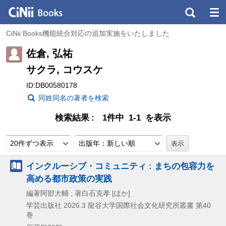
CiNii Books機能統合対応の追加実施をいたしました
佐倉, 弘祐
サクラ, コウスケ
ID:DB00580178
同姓同名の著者を検索
検索結果
1件中 1-1 を表示
20件ずつ表示
出版年：新しい順
インクルーシブ・コミュニティ : まちの包容力を
高める都市政策の実践
編著阿部大輔 ; 著白石克孝 [ほか]
学芸出版社
2026.3
龍谷大学国際社会文化研究所叢書 第40
巻