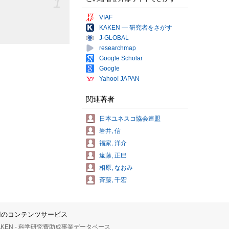
1
VIAF
KAKEN — 研究者をさがす
J-GLOBAL
researchmap
Google Scholar
Google
Yahoo! JAPAN
関連著者
日本ユネスコ協会連盟
岩井, 信
福家, 洋介
遠藤, 正巳
相原, なおみ
斉藤, 千宏
IIのコンテンツサービス
AKEN - 科学研究費助成事業データベース