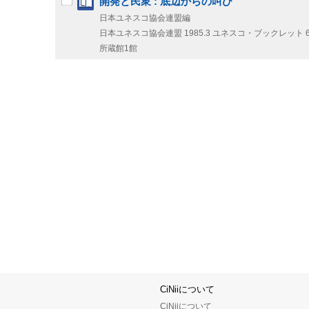
開発と民衆 : 底辺からの叫び
日本ユネスコ協会連盟編
日本ユネスコ協会連盟
1985.3
ユネスコ・ブックレット 6 
所蔵館1館
CiNiiについて
CiNiiについて