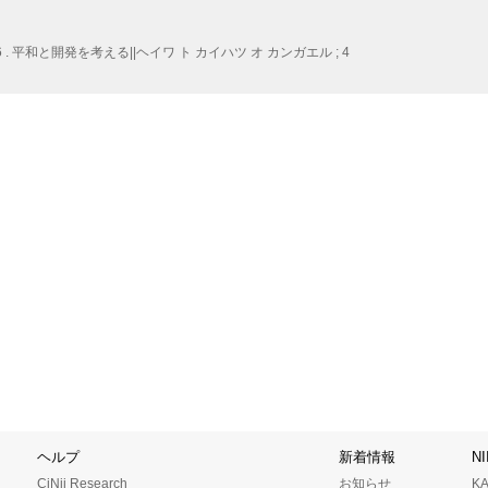
. 平和と開発を考える||ヘイワ ト カイハツ オ カンガエル ; 4
ヘルプ
新着情報
N
CiNii Research
お知らせ
K