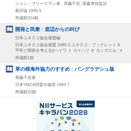
ジョン・フリードマン著 ; 斉藤千宏, 雨森孝悦監訳
新評論
1995.5
所蔵館324館
開発と民衆 : 底辺からの叫び
日本ユネスコ協会連盟編
日本ユネスコ協会連盟
1985.3
ユネスコ・ブックレット 6 .
平和と開発を考える||ヘイワ ト カイハツ オ カンガエル ; 4
所蔵館1館
草の根海外協力のすすめ : バングラデシュ版
斉藤千宏著
日本YMCA同盟出版部
1984.7
所蔵館32館