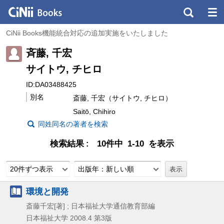
CiNii Books機能統合対応の追加実施をいたしました
斉藤, 千宏
サイトウ, チヒロ
ID:DA03488425
別名
斎藤, 千宏（サイトウ, チヒロ）
Saitō, Chihiro
同姓同名の著者を検索
検索結果
10件中 1-10 を表示
20件ずつ表示
出版年：新しい順
環境と開発
斎藤千宏[著] ; 日本福祉大学通信教育部編
日本福祉大学
2008.4
第3版