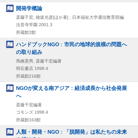
開発学概論
斎藤千宏, 穂坂光彦[ほか著] ; 日本福祉大学通信教育部編
法音寺学園
2001.3
所蔵館2館
ハンドブックNGO : 市民の地球的規模の問題へ
の取り組み
馬橋憲男, 斎藤千宏編著
明石書店
1998.4
所蔵館216館
NGOが変える南アジア : 経済成長から社会発展
へ
斎藤千宏編著
コモンズ
1998.4
所蔵館163館
人類・開発・NGO : 「脱開発」は私たちの未来