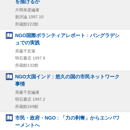
を描けるか
片岡幸彦編著
新評論
1997.10
所蔵館222館
NGO国際ボランティアレポート : バングラデシ
ュでの実践
斉藤千宏著
明石書店
1997.8
所蔵館132館
NGO大国インド : 悠久の国の市民ネットワーク
事情
斉藤千宏編著
明石書店
1997.2
所蔵館169館
市民・政府・NGO : 「力の剥奪」からエンパワ
ーメントへ