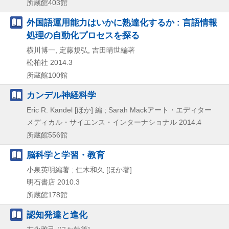
所蔵館403館
外国語運用能力はいかに熟達化するか : 言語情報
処理の自動化プロセスを探る
横川博一, 定藤規弘, 吉田晴世編著
松柏社
2014.3
所蔵館100館
カンデル神経科学
Eric R. Kandel [ほか] 編 ; Sarah Mackアート・エディター
メディカル・サイエンス・インターナショナル
2014.4
所蔵館556館
脳科学と学習・教育
小泉英明編著 ; 仁木和久 [ほか著]
明石書店
2010.3
所蔵館178館
認知発達と進化