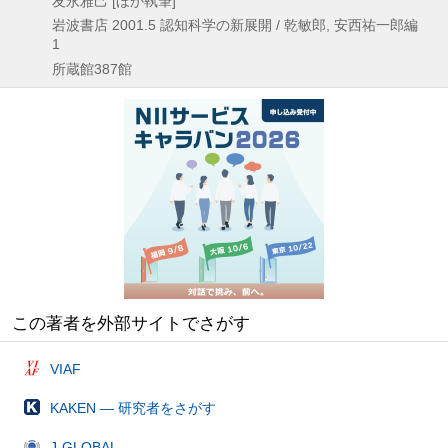
友永雅己 [ほか執筆]
岩波書店
2001.5
認知科学の新展開 / 乾敏郎,
安西祐一郎編
1
所蔵館387館
この著者を外部サイトでさがす
VIAF
KAKEN — 研究者をさがす
J-GLOBAL