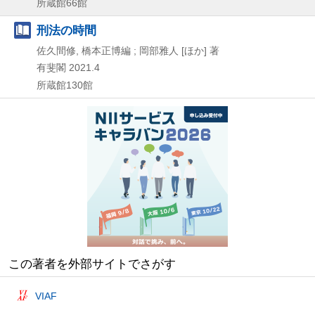
所蔵館66館
刑法の時間
佐久間修, 橋本正博編 ; 岡部雅人 [ほか] 著
有斐閣
2021.4
所蔵館130館
この著者を外部サイトでさがす
VIAF