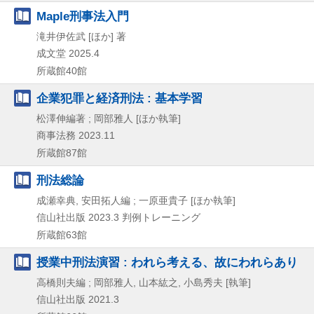
Maple刑事法入門
滝井伊佐武 [ほか] 著
成文堂
2025.4
所蔵館40館
企業犯罪と経済刑法 : 基本学習
松澤伸編著 ; 岡部雅人 [ほか執筆]
商事法務
2023.11
所蔵館87館
刑法総論
成瀬幸典, 安田拓人編 ; 一原亜貴子 [ほか執筆]
信山社出版
2023.3
判例トレーニング
所蔵館63館
授業中刑法演習 : われら考える、故にわれらあり
高橋則夫編 ; 岡部雅人, 山本紘之, 小島秀夫 [執筆]
信山社出版
2021.3