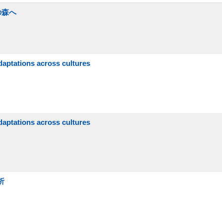
の森へ
adaptations across cultures
adaptations across cultures
析