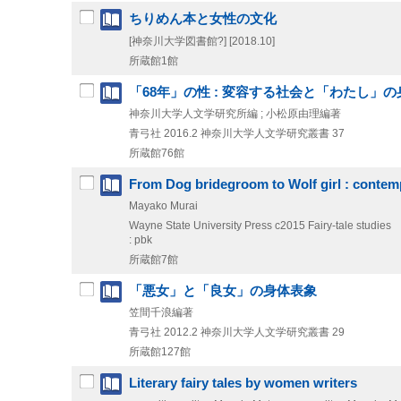
ちりめん本と女性の文化
[神奈川大学図書館?]
[2018.10]
所蔵館1館
「68年」の性 : 変容する社会と「わたし」の
神奈川大学人文学研究所編 ; 小松原由理編著
青弓社
2016.2
神奈川大学人文学研究叢書 37
所蔵館76館
From Dog bridegroom to Wolf girl : contemp
Mayako Murai
Wayne State University Press
c2015
Fairy-tale studies
: pbk
所蔵館7館
「悪女」と「良女」の身体表象
笠間千浪編著
青弓社
2012.2
神奈川大学人文学研究叢書 29
所蔵館127館
Literary fairy tales by women writers