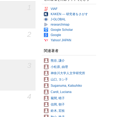
1
VIAF
KAKEN — 研究者をさがす
J-GLOBAL
researchmap
Google Scholar
2
Google
Yahoo! JAPAN
関連著者
熊谷, 謙介
3
小松原, 由理
神奈川大学人文学研究所
山口, ヨシ子
Suganuma, Katsuhiko
Cardi, Luciana
4
菊間, 晴子
信岡, 朝子
鈴木, 宏枝