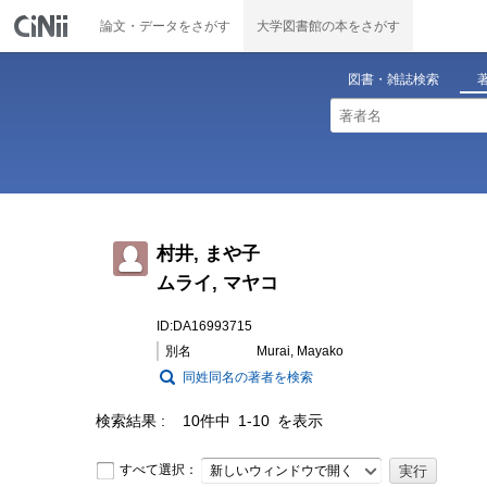
論文・データをさがす
大学図書館の本をさがす
図書・雑誌検索
村井, まや子
ムライ, マヤコ
ID:DA16993715
別名
Murai, Mayako
同姓同名の著者を検索
検索結果
10件中 1-10 を表示
すべて選択：
新しいウィンドウで開く