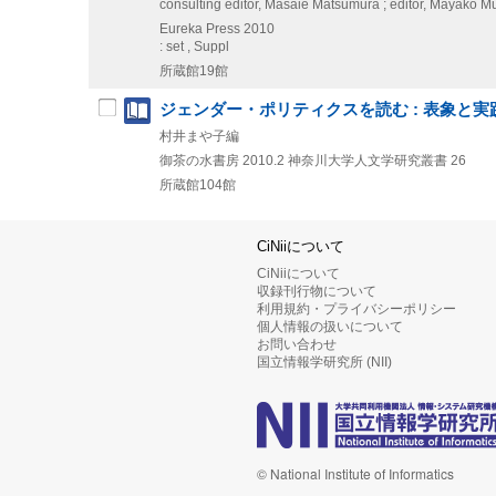
consulting editor, Masaie Matsumura ; editor, Mayako M
Eureka Press
2010
: set , Suppl
所蔵館19館
ジェンダー・ポリティクスを読む : 表象と実践のあいだ = Rea
村井まや子編
御茶の水書房
2010.2
神奈川大学人文学研究叢書 26
所蔵館104館
CiNiiについて
CiNiiについて
収録刊行物について
利用規約・プライバシーポリシー
個人情報の扱いについて
お問い合わせ
国立情報学研究所 (NII)
© National Institute of Informatics