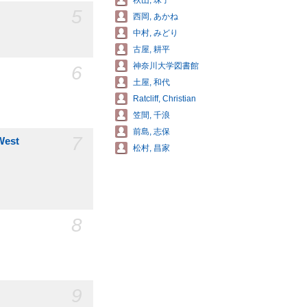
秋山, 珠子
5
西岡, あかね
中村, みどり
古屋, 耕平
神奈川大学図書館
6
土屋, 和代
Ratcliff, Christian
笠間, 千浪
前島, 志保
7
West
松村, 昌家
8
9