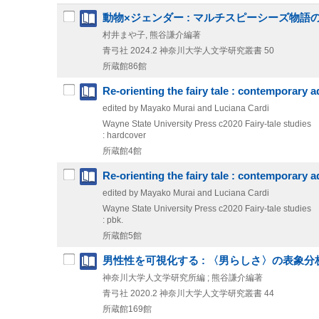
動物×ジェンダー : マルチスピーシーズ物語
村井まや子, 熊谷謙介編著
青弓社
2024.2
神奈川大学人文学研究叢書 50
所蔵館86館
Re-orienting the fairy tale : contemporary 
edited by Mayako Murai and Luciana Cardi
Wayne State University Press
c2020
Fairy-tale studies
: hardcover
所蔵館4館
Re-orienting the fairy tale : contemporary 
edited by Mayako Murai and Luciana Cardi
Wayne State University Press
c2020
Fairy-tale studies
: pbk.
所蔵館5館
男性性を可視化する : 〈男らしさ〉の表象分
神奈川大学人文学研究所編 ; 熊谷謙介編著
青弓社
2020.2
神奈川大学人文学研究叢書 44
所蔵館169館