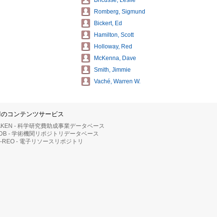
Bricusse, Leslie
Romberg, Sigmund
Bickert, Ed
Hamilton, Scott
Holloway, Red
McKenna, Dave
Smith, Jimmie
Vaché, Warren W.
IIのコンテンツサービス
AKEN - 科学研究費助成事業データベース
RDB - 学術機関リポジトリデータベース
II-REO - 電子リソースリポジトリ