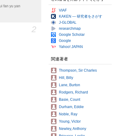
n yu yan
VIAF
KAKEN — 研究者をさがす
J-GLOBAL
2
researchmap
Google Scholar
Google
Yahoo! JAPAN
関連著者
Thompson, Sir Charles
Hill, Billy
Lane, Burton
Rodgers, Richard
Basie, Count
Durham, Eddie
Noble, Ray
Young, Victor
Newley, Anthony