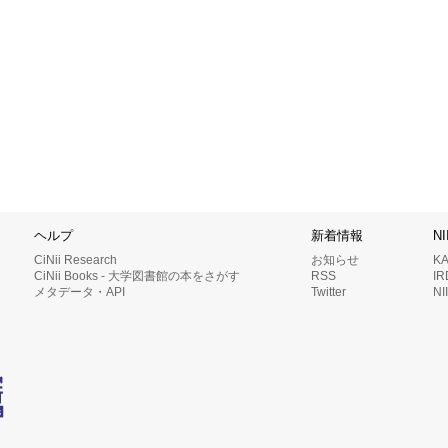
ヘルプ
新着情報
N
CiNii Research
お知らせ
K
CiNii Books - 大学図書館の本をさがす
RSS
I
メタデータ・API
Twitter
N