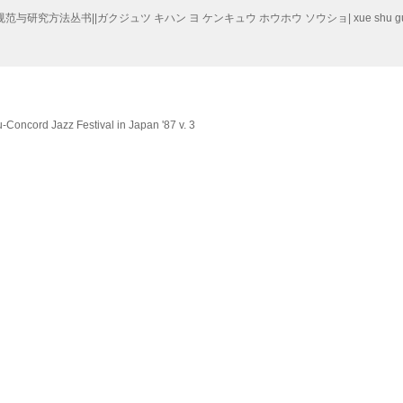
与研究方法丛书||ガクジュツ キハン ヨ ケンキュウ ホウホウ ソウショ| xue shu gui fa
u-Concord Jazz Festival in Japan '87 v. 3