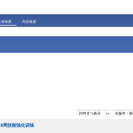
著者検索
内容検索
20件ずつ表示
出版年：新
18周技能強化训练