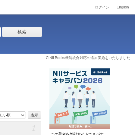
ログイン
English
検索
CiNii Books機能統合対応の追加実施をいたしました
しい順
1
この著者を外部サイトでさがす