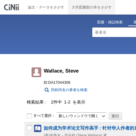
論文・データをさがす
大学図書館の本をさがす
図書・雑誌検索
Wallace, Steve
ID:DA17044306
同姓同名の著者を検索
検索結果
2件中 1-2 を表示
すべて選択：
新しいウィンドウで開く
如何成为学术论文写作高手 : 针对华人作者的
(美)史帝夫・华乐丝 (Steve Wallace) 著