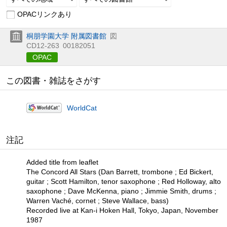
OPACリンクあり
桐朋学園大学 附属図書館
図
CD12-263
00182051
OPAC
この図書・雑誌をさがす
WorldCat
注記
Added title from leaflet
The Concord All Stars (Dan Barrett, trombone ; Ed Bickert,
guitar ; Scott Hamilton, tenor saxophone ; Red Holloway, alto
saxophone ; Dave McKenna, piano ; Jimmie Smith, drums ;
Warren Vaché, cornet ; Steve Wallace, bass)
Recorded live at Kan-i Hoken Hall, Tokyo, Japan, November
1987