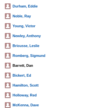
Durham, Eddie
Noble, Ray
Young, Victor
Newley, Anthony
Bricusse, Leslie
Romberg, Sigmund
Barrett, Dan
Bickert, Ed
Hamilton, Scott
Holloway, Red
McKenna, Dave