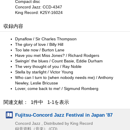
Compact disc
Concord Jazz: CCD-4347
King Record: K25Y-16024
収録内容
Dynaflow / Sir Charles Thompson
The glory of love / Billy Hill
Too late now / Burton Lane
Have you met Miss Jones? / Richard Rodgers
Swingin' the blues / Count Basie, Eddie Durham
The very thought of you / Ray Noble
Stella by starlight / Victor Young
Who can I turn to (when nobody needs me) / Anthony
Newley, Leslie Bricusse
Lover, come back to me! / Sigmund Romberg
関連文献： 1件中 1-1を表示
Fujitsu-Concord Jazz Festival in Japan '87
Concord Jazz , Distributed by King Record
録音資料（音楽） (CD)