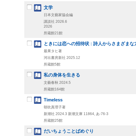
文学
日本文藝家協会編
講談社
2026.6
2026
所蔵館21館
ときには恋への招待状 : 詩人からさまざま
最果タヒ著
河出書房新社
2025.12
所蔵館5館
私の身体を生きる
文藝春秋
2024.5
所蔵館164館
Timeless
朝吹真理子著
新潮社
2024.3
新潮文庫 11864,
あ-76-3
所蔵館25館
だいちょうことばめぐり