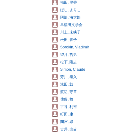
福田, 里香
ほし, よりこ
阿部, 海太郎
早稲田文学会
川上, 未映子
松田, 青子
Sorokin, Vladimir
望月, 哲男
松下, 隆志
Simon, Claude
芳川, 泰久
浅田, 彰
渡辺, 守章
佐藤, 雄一
古谷, 利裕
町田, 康
間宮, 緑
古井, 由吉