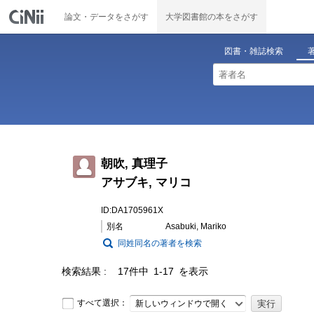
論文・データをさがす
大学図書館の本をさがす
図書・雑誌検索
朝吹, 真理子
アサブキ, マリコ
ID:DA1705961X
別名
Asabuki, Mariko
同姓同名の著者を検索
検索結果
17件中 1-17 を表示
すべて選択：
新しいウィンドウで開く