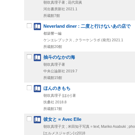
朝吹真理子著 ; 花代寫眞
河出書房新社
2021.1
所蔵館7館
Neverland diner : 二度と行けないあの店で
都築響一編
ケンエレブックス , クラーケンラボ (発売)
2021.1
所蔵館20館
抽斗のなかの海
朝吹真理子著
中央公論新社
2019.7
所蔵館15館
ほんのきもち
朝吹真理子 [ほか] 著
扶桑社
2018.8
所蔵館17館
彼女と = Avec Elle
朝吹真理子文 ; 米田知子写真 = text, Mariko Asabuki ; phot
[エルメスジャポン]
c2018