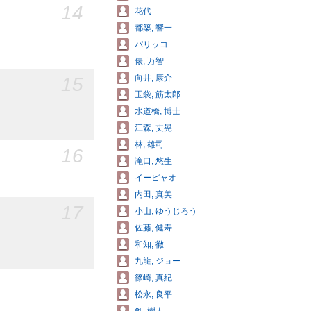
14
花代
都築, 響一
パリッコ
俵, 万智
向井, 康介
15
玉袋, 筋太郎
水道橋, 博士
江森, 丈晃
林, 雄司
16
滝口, 悠生
イーピャオ
内田, 真美
17
小山, ゆうじろう
佐藤, 健寿
和知, 徹
九龍, ジョー
篠崎, 真紀
松永, 良平