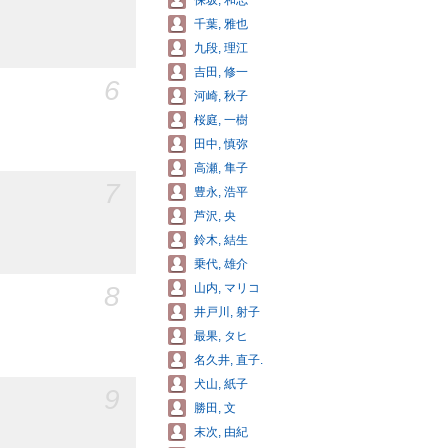
保坂, 和志
千葉, 雅也
九段, 理江
吉田, 修一
6
河崎, 秋子
桜庭, 一樹
田中, 慎弥
高瀬, 隼子
7
豊永, 浩平
芦沢, 央
鈴木, 結生
乗代, 雄介
8
山内, マリコ
井戸川, 射子
最果, タヒ
名久井, 直子.
犬山, 紙子
9
勝田, 文
末次, 由紀