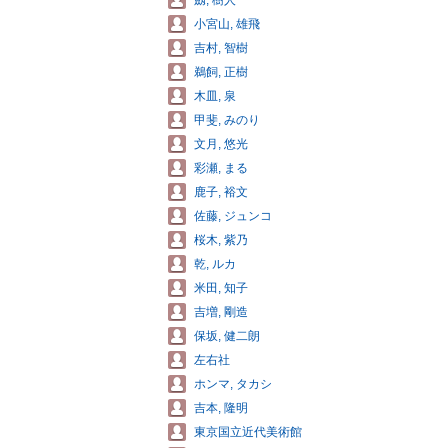
劔, 樹人
小宮山, 雄飛
吉村, 智樹
鵜飼, 正樹
木皿, 泉
甲斐, みのり
文月, 悠光
彩瀬, まる
鹿子, 裕文
佐藤, ジュンコ
桜木, 紫乃
乾, ルカ
米田, 知子
吉増, 剛造
保坂, 健二朗
左右社
ホンマ, タカシ
吉本, 隆明
東京国立近代美術館