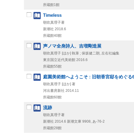
所蔵館1館
Timeless
朝吹真理子著
新潮社
2018.6
所蔵館40館
声ノマ全身詩人、吉増剛造展
朝吹真理子 [ほか] 執筆 ; 保坂健二朗, 左右社編集
東京国立近代美術館
2016.6
所蔵館55館
庭園美術館へようこそ : 旧朝香宮邸をめぐる
朝吹真理子 [ほか] 著
河出書房新社
2014.11
所蔵館60館
流跡
朝吹真理子著
新潮社
2014.6
新潮文庫 9908,
あ-76-2
所蔵館28館