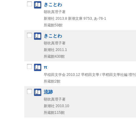
きことわ
朝吹真理子著
新潮社
2013.8
新潮文庫 9753,
あ-76-1
所蔵館59館
きことわ
朝吹真理子著
新潮社
2011.1
所蔵館430館
π
早稲田文学会
2010.12
早稻田文學 / 早稻田文學社編 増刊
所蔵館2館
流跡
朝吹真理子著
新潮社
2010.10
所蔵館115館