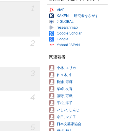
1
VIAF
KAKEN — 研究者をさがす
J-GLOBAL
researchmap
Google Scholar
Google
2
Yahoo! JAPAN
関連著者
小林, エリカ
3
佐々木, 中
松浦, 寿輝
柴崎, 友香
4
藤野, 可織
平松, 洋子
いしい, しんじ
今日, マチ子
日本文芸家協会
5