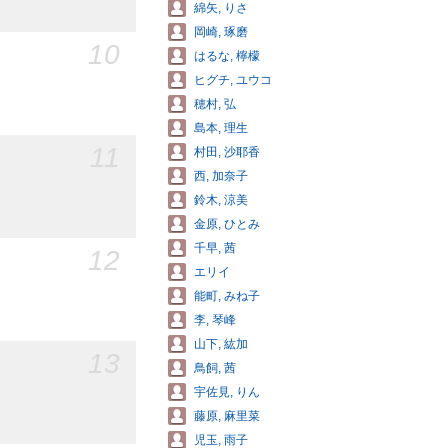
綿矢, りさ
岡崎, 琢磨
10
はるな, 檸檬
ヒグチ, ユウコ
穂村, 弘
島本, 理生
11
村田, 沙耶香
西, 加奈子
鈴木, 涼美
金原, ひとみ
千早, 茜
12
エリイ
能町, みね子
李, 琴峰
山下, 紘加
13
鳥飼, 茜
宇佐見, りん
藤原, 麻里菜
児玉, 雨子