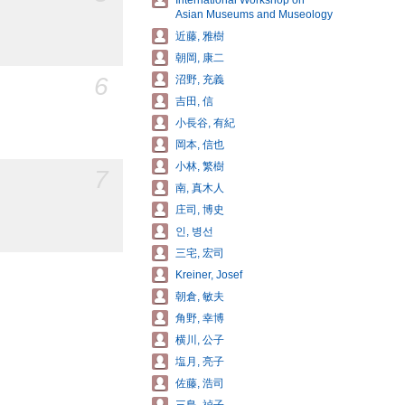
International Workshop on
Asian Museums and Museology
近藤, 雅樹
朝岡, 康二
6
沼野, 充義
吉田, 信
小長谷, 有紀
岡本, 信也
小林, 繁樹
7
南, 真木人
庄司, 博史
인, 병선
三宅, 宏司
Kreiner, Josef
朝倉, 敏夫
角野, 幸博
横川, 公子
塩月, 亮子
佐藤, 浩司