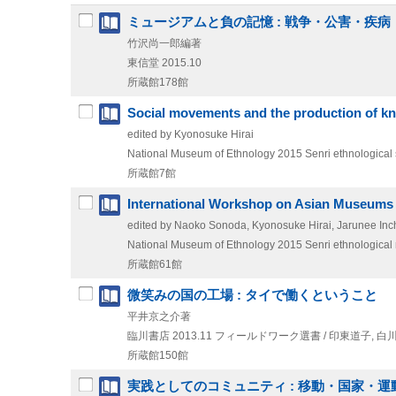
ミュージアムと負の記憶 : 戦争・公害・疾病
竹沢尚一郎編著
東信堂
2015.10
所蔵館178館
Social movements and the production of kno
edited by Kyonosuke Hirai
National Museum of Ethnology
2015
Senri ethnological
所蔵館7館
International Workshop on Asian Museums 
edited by Naoko Sonoda, Kyonosuke Hirai, Jarunee Inc
National Museum of Ethnology
2015
Senri ethnological
所蔵館61館
微笑みの国の工場 : タイで働くということ
平井京之介著
臨川書店
2013.11
フィールドワーク選書 / 印東道子,
白川
所蔵館150館
実践としてのコミュニティ : 移動・国家・運