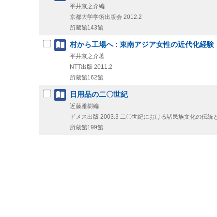
平井京之介編
京都大学学術出版会
2012.2
所蔵館143館
村から工場へ : 東南アジア女性の近代化経験
平井京之介著
NTT出版
2011.2
所蔵館162館
日用品の二〇世紀
近藤雅樹編
ドメス出版
2003.3
二〇世紀における諸民族文化の伝統と
所蔵館199館