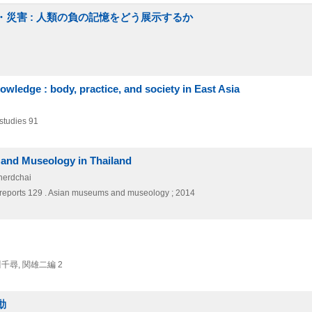
・災害 : 人類の負の記憶をどう展示するか
wledge : body, practice, and society in East Asia
 studies 91
and Museology in Thailand
herdchai
 reports 129 . Asian museums and museology ; 2014
千尋,
関雄二編 2
動