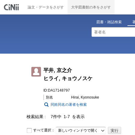
論文・データをさがす
大学図書館の本をさがす
図書・雑誌検索
平井, 京之介
ヒライ, キョウノスケ
ID:DA17148797
別名
Hirai, Kyonosuke
同姓同名の著者を検索
検索結果
7件中 1-7 を表示
すべて選択：
新しいウィンドウで開く