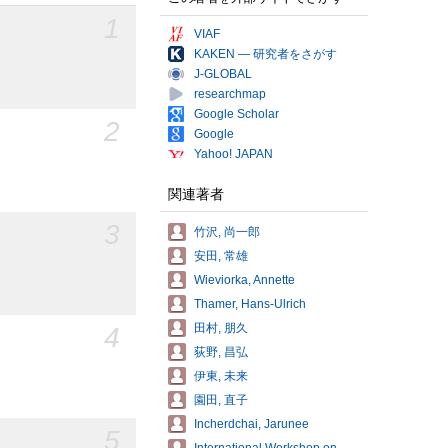
1
VIAF
KAKEN — 研究者をさがす
J-GLOBAL
researchmap
Google Scholar
2
Google
Yahoo! JAPAN
関連著者
3
竹沢, 尚一郎
安田, 常雄
Wieviorka, Annette
Thamer, Hans-Ulrich
田村, 朋久
4
荻野, 昌弘
伊東, 未来
園田, 直子
Incherdchai, Jarunee
5