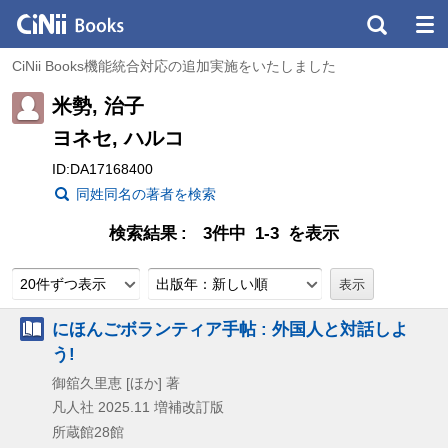
CiNii Books機能統合対応の追加実施をいたしました
米勢, 治子
ヨネセ, ハルコ
ID:DA17168400
同姓同名の著者を検索
検索結果
3件中 1-3 を表示
20件ずつ表示
出版年：新しい順
にほんごボランティア手帖 : 外国人と対話しよ
う!
御舘久里恵 [ほか] 著
凡人社
2025.11
増補改訂版
所蔵館28館