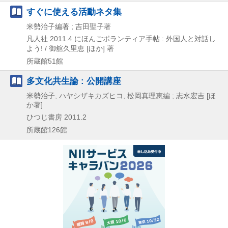
すぐに使える活動ネタ集
米勢治子編著 ; 吉田聖子著
凡人社
2011.4
にほんごボランティア手帖 : 外国人と対話し
よう! / 御舘久里恵 [ほか] 著
所蔵館51館
多文化共生論 : 公開講座
米勢治子, ハヤシザキカズヒコ, 松岡真理恵編 ; 志水宏吉 [ほ
か著]
ひつじ書房
2011.2
所蔵館126館