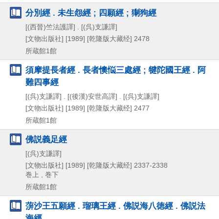
分別經 . 未生怨經 ; 四願經 ; 猘狗經
[(西晉)竺法護譯] . [(呉)支謙譯]
[文物出版社]
[1989]
[乾隆版大藏经] 2478
所蔵館1館
須摩提長者經 . 長者懊悩三處經 ; 犍陀國王經 . 阿
難四事經
[(呉)支謙譯] . [(後漢)安世高譯] . [(呉)支謙譯]
[文物出版社]
[1989]
[乾隆版大藏经] 2477
所蔵館1館
佛説義足經
[(呉)支謙譯]
[文物出版社]
[1989]
[乾隆版大藏经] 2337-2338
巻上 , 巻下
所蔵館1館
蓱沙王五願經 . 瑠璃王經 . 佛説海八徳經 . 佛説法
海經