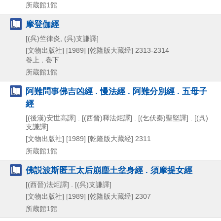
所蔵館1館
摩登伽經
[(呉)竺律炎, (呉)支謙譯]
[文物出版社]
[1989]
[乾隆版大藏经] 2313-2314
巻上 , 巻下
所蔵館1館
阿難問事佛吉凶經 . 慢法經 . 阿難分別經 . 五母子
經
[(後漢)安世高譯] . [(西晉)釋法炬譯] . [(乞伏秦)聖堅譯] . [(呉)
支謙譯]
[文物出版社]
[1989]
[乾隆版大藏经] 2311
所蔵館1館
佛説波斯匿王太后崩塵土坌身經 . 須摩提女經
[(西晉)法炬譯] . [(呉)支謙譯]
[文物出版社]
[1989]
[乾隆版大藏经] 2307
所蔵館1館