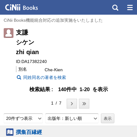
CiNii Books機能統合対応の追加実施をいたしました
支謙
シケン
zhi qian
ID:DA17382240
別名
Che-Kien
同姓同名の著者を検索
検索結果
140件中 1-20 を表示
1 / 7
20件ずつ表示
出版年：新しい順
撰集百縁經