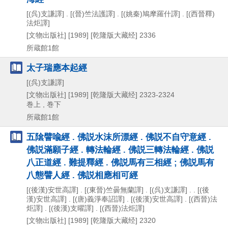
[(呉)支謙譯] . [(晉)竺法護譯] . [(姚秦)鳩摩羅什譯] . [(西晉釋)
法炬譯]
[文物出版社]
[1989]
[乾隆版大藏经] 2336
所蔵館1館
太子瑞應本起經
[(呉)支謙譯]
[文物出版社]
[1989]
[乾隆版大藏经] 2323-2324
巻上 , 巻下
所蔵館1館
五隂譬喩經 . 佛説水沫所漂經 . 佛説不自守意經 .
佛説滿願子經 . 轉法輪經 . 佛説三轉法輪經 . 佛説
八正道經 . 難提釋經 . 佛説馬有三相經 ; 佛説馬有
八態譬人經 . 佛説相應相可經
[(後漢)安世高譯] . [(東晉)竺曇無蘭譯] . [(呉)支謙譯] . . [(後
漢)安世高譯] . [(唐)義淨奉詔譯] . [(後漢)安世高譯] . [(西晉)法
炬譯] . [(後漢)支曜譯] . [(西晉)法炬譯]
[文物出版社]
[1989]
[乾隆版大藏经] 2320