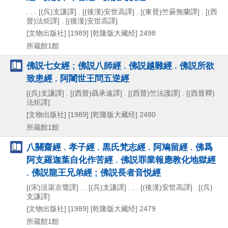
. . . [(呉)支謙譯] . [(後漢)安世高譯] . [(東晉)竺曇無蘭譯] . [(西
晉)法炬譯] . [(後漢)安世高譯]
[文物出版社]
[1989]
[乾隆版大藏经] 2498
所蔵館1館
佛説七女經 ; 佛説八師經 . 佛説越難經 . 佛説所欲
致患經 . 阿闍世王問五逆經
[(呉)支謙譯] . [(西晉)聶承遠譯] . [(西晉)竺法護譯] . [(西晉釋)
法炬譯]
[文物出版社]
[1989]
[乾隆版大藏经] 2480
所蔵館1館
八關齋經 . 孝子經 . 黒氏梵志經 . 阿鳩留經 . 佛爲
阿支羅迦葉自化作苦經 . 佛説罪業報應教化地獄經
. 佛説龍王兄弟經 ; 佛説長者音悦經
[(宋)沮渠京聲譯] . . [(呉)支謙譯] . . . [(後漢)安世高譯] . [(呉)
支謙譯]
[文物出版社]
[1989]
[乾隆版大藏经] 2479
所蔵館1館