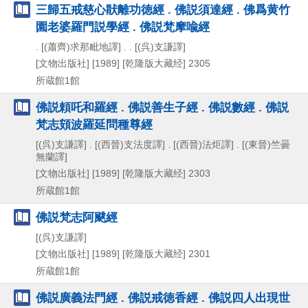
三歸五戒慈心猒離功徳經 . 佛説須達經 . 佛爲黄竹
園老婆羅門説學經 . 佛説梵摩喩經
. [(蕭齊)求那毗地譯] . . [(呉)支謙譯]
[文物出版社]
[1989]
[乾隆版大藏经] 2305
所蔵館1館
佛説頼吒和羅經 . 佛説善生子經 . 佛説數經 . 佛説
梵志頞波羅延問種尊經
[(呉)支謙譯] . [(西晉)支法度譯] . [(西晉)法炬譯] . [(東晉)竺曇
無蘭譯]
[文物出版社]
[1989]
[乾隆版大藏经] 2303
所蔵館1館
佛説梵志阿颰經
[(呉)支謙譯]
[文物出版社]
[1989]
[乾隆版大藏经] 2301
所蔵館1館
佛説廣義法門經 . 佛説戒徳香經 . 佛説四人出現世