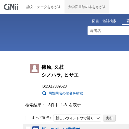
論文・データをさがす
大学図書館の本をさがす
図書・雑誌検索
篠原, 久枝
シノハラ, ヒサエ
ID:DA17389523
同姓同名の著者を検索
検索結果
8件中 1-8 を表示
すべて選択：
新しいウィンドウで開く