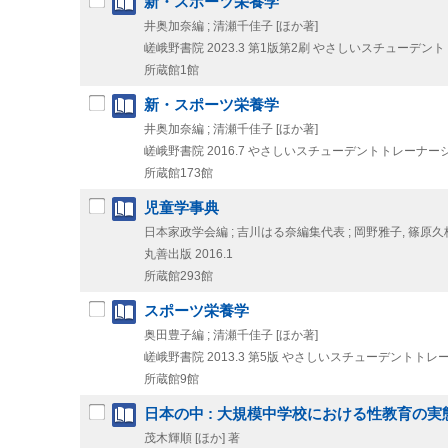
新・スポーツ栄養学
井奥加奈編 ; 清瀬千佳子 [ほか著]
嵯峨野書院
2023.3
第1版第2刷
やさしいスチューデント
所蔵館1館
新・スポーツ栄養学
井奥加奈編 ; 清瀬千佳子 [ほか著]
嵯峨野書院
2016.7
やさしいスチューデントトレーナーシ
所蔵館173館
児童学事典
日本家政学会編 ; 吉川はる奈編集代表 ; 岡野雅子, 篠原久枝
丸善出版
2016.1
所蔵館293館
スポーツ栄養学
奥田豊子編 ; 清瀬千佳子 [ほか著]
嵯峨野書院
2013.3
第5版
やさしいスチューデントトレー
所蔵館9館
日本の中 : 大規模中学校における性教育の実
茂木輝順 [ほか] 著