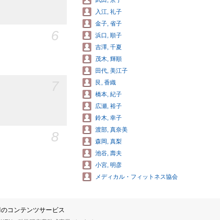
武田, 京子
入江, 礼子
金子, 省子
6
浜口, 順子
吉澤, 千夏
茂木, 輝順
田代, 美江子
7
艮, 香織
橋本, 紀子
広瀬, 裕子
鈴木, 幸子
渡部, 真奈美
8
森岡, 真梨
池谷, 壽夫
小宮, 明彦
メディカル・フィットネス協会
IIのコンテンツサービス