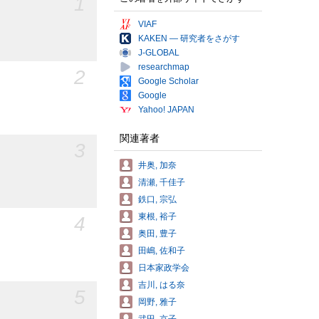
1
VIAF
KAKEN — 研究者をさがす
J-GLOBAL
researchmap
2
Google Scholar
Google
Yahoo! JAPAN
関連著者
3
井奥, 加奈
清瀬, 千佳子
鉄口, 宗弘
東根, 裕子
4
奥田, 豊子
田嶋, 佐和子
日本家政学会
吉川, はる奈
5
岡野, 雅子