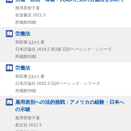
相澤美智子著
岩波書店
2021.3
所蔵館90館
労働法
和田肇 [ほか] 著
日本評論社
2019.2
第2版
日評ベーシック・シリーズ
所蔵館83館
労働法
和田肇 [ほか] 著
日本評論社
2015.3
日評ベーシック・シリーズ
所蔵館99館
雇用差別への法的挑戦 : アメリカの経験・日本へ
の示唆
相澤美智子著
創文社
2012.3