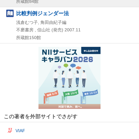
所蔵館84館
比較判例ジェンダー法
浅倉むつ子, 角田由紀子編
不磨書房 , 信山社 (発売)
2007.11
所蔵館150館
この著者を外部サイトでさがす
VIAF