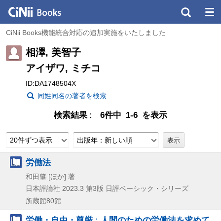
CiNii Books機能統合対応の追加実施をいたしました
相澤, 美智子
アイザワ, ミチコ
ID:DA1748504X
同姓同名の著者を検索
検索結果
6件中 1-6 を表示
20件ずつ表示
出版年：新しい順
労働法
和田肇 [ほか] 著
日本評論社
2023.3
第3版
日評ベーシック・シリーズ
所蔵館80館
労働・自由・尊厳 : 人間のための労働法を求めて