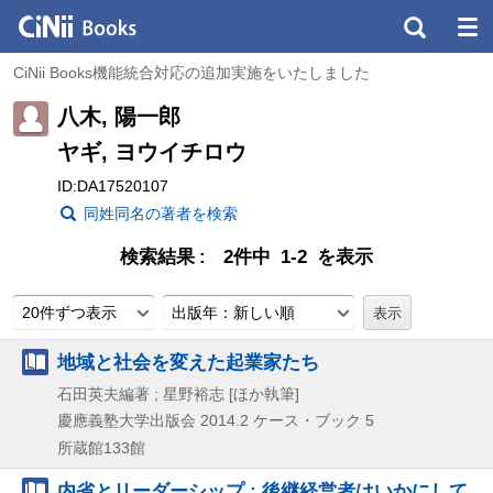
CiNii Books機能統合対応の追加実施をいたしました
八木, 陽一郎
ヤギ, ヨウイチロウ
ID:DA17520107
同姓同名の著者を検索
検索結果
2件中 1-2 を表示
20件ずつ表示
出版年：新しい順
地域と社会を変えた起業家たち
石田英夫編著 ; 星野裕志 [ほか執筆]
慶應義塾大学出版会
2014.2
ケース・ブック 5
所蔵館133館
内省とリーダーシップ : 後継経営者はいかにして