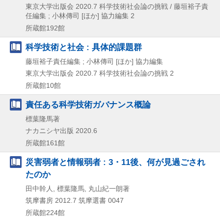
東京大学出版会
2020.7
科学技術社会論の挑戦 / 藤垣裕子責
任編集 ; 小林傳司 [ほか] 協力編集 2
所蔵館192館
科学技術と社会 : 具体的課題群
藤垣裕子責任編集 ; 小林傳司 [ほか] 協力編集
東京大学出版会
2020.7
科学技術社会論の挑戦 2
所蔵館10館
責任ある科学技術ガバナンス概論
標葉隆馬著
ナカニシヤ出版
2020.6
所蔵館161館
災害弱者と情報弱者 : 3・11後、何が見過ごされ
たのか
田中幹人, 標葉隆馬, 丸山紀一朗著
筑摩書房
2012.7
筑摩選書 0047
所蔵館224館