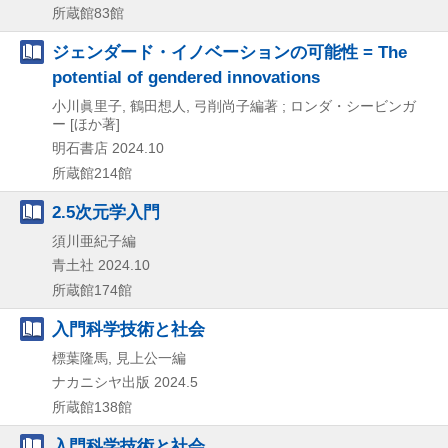
所蔵館83館
ジェンダード・イノベーションの可能性 = The
potential of gendered innovations
小川眞里子, 鶴田想人, 弓削尚子編著 ; ロンダ・シービンガ
ー [ほか著]
明石書店
2024.10
所蔵館214館
2.5次元学入門
須川亜紀子編
青土社
2024.10
所蔵館174館
入門科学技術と社会
標葉隆馬, 見上公一編
ナカニシヤ出版
2024.5
所蔵館138館
入門科学技術と社会