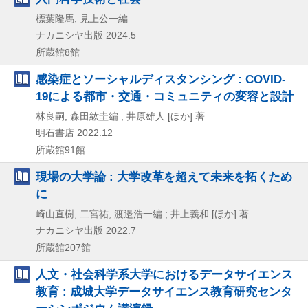
標葉隆馬, 見上公一編
ナカニシヤ出版
2024.5
所蔵館8館
感染症とソーシャルディスタンシング : COVID-
19による都市・交通・コミュニティの変容と設計
林良嗣, 森田紘圭編 ; 井原雄人 [ほか] 著
明石書店
2022.12
所蔵館91館
現場の大学論 : 大学改革を超えて未来を拓くため
に
崎山直樹, 二宮祐, 渡邉浩一編 ; 井上義和 [ほか] 著
ナカニシヤ出版
2022.7
所蔵館207館
人文・社会科学系大学におけるデータサイエンス
教育 : 成城大学データサイエンス教育研究センタ