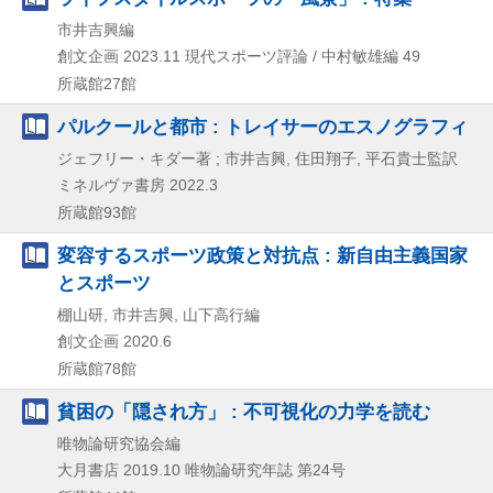
市井吉興編
創文企画
2023.11
現代スポーツ評論 / 中村敏雄編 49
所蔵館27館
パルクールと都市 : トレイサーのエスノグラフィ
ジェフリー・キダー著 ; 市井吉興, 住田翔子, 平石貴士監訳
ミネルヴァ書房
2022.3
所蔵館93館
変容するスポーツ政策と対抗点 : 新自由主義国家
とスポーツ
棚山研, 市井吉興, 山下高行編
創文企画
2020.6
所蔵館78館
貧困の「隠され方」 : 不可視化の力学を読む
唯物論研究協会編
大月書店
2019.10
唯物論研究年誌 第24号