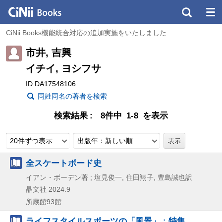
CiNii Books機能統合対応の追加実施をいたしました
市井, 吉興
イチイ, ヨシフサ
ID:DA17548106
同姓同名の著者を検索
検索結果
8件中 1-8 を表示
20件ずつ表示
出版年：新しい順
全スケートボード史
イアン・ボーデン著 ; 塩見俊一, 住田翔子, 豊島誠也訳
晶文社
2024.9
所蔵館93館
ライフスタイルスポーツの「風景」 : 特集