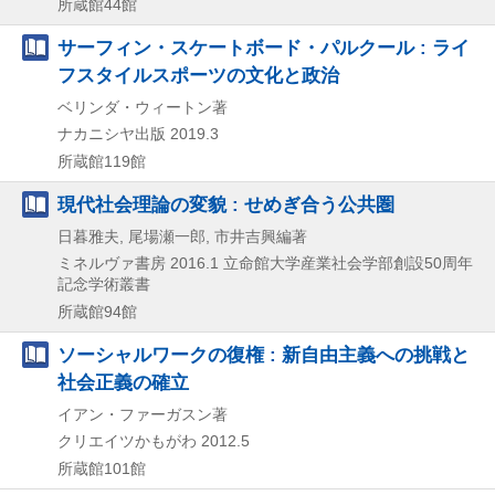
所蔵館44館
サーフィン・スケートボード・パルクール : ライ
フスタイルスポーツの文化と政治
ベリンダ・ウィートン著
ナカニシヤ出版
2019.3
所蔵館119館
現代社会理論の変貌 : せめぎ合う公共圏
日暮雅夫, 尾場瀬一郎, 市井吉興編著
ミネルヴァ書房
2016.1
立命館大学産業社会学部創設50周年
記念学術叢書
所蔵館94館
ソーシャルワークの復権 : 新自由主義への挑戦と
社会正義の確立
イアン・ファーガスン著
クリエイツかもがわ
2012.5
所蔵館101館