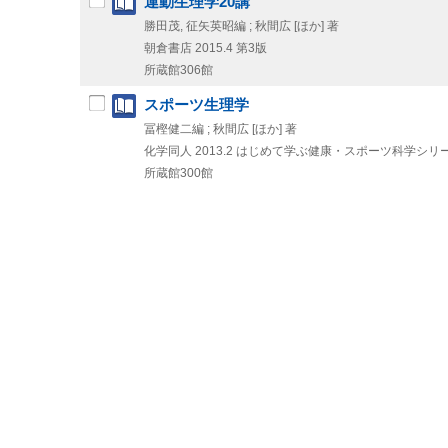
運動生理学20講
勝田茂, 征矢英昭編 ; 秋間広 [ほか] 著
朝倉書店
2015.4
第3版
所蔵館306館
スポーツ生理学
冨樫健二編 ; 秋間広 [ほか] 著
化学同人
2013.2
はじめて学ぶ健康・スポーツ科学シリー
所蔵館300館