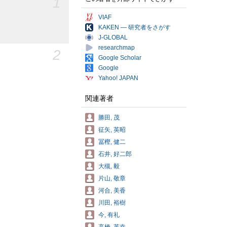
1
VIAF
KAKEN — 研究者をさがす
J-GLOBAL
researchmap
2
Google Scholar
Google
Yahoo! JAPAN
関連著者
勝田, 茂
征矢, 英昭
冨樫, 健二
石井, 好二郎
大槻, 毅
片山, 敬章
河合, 美香
川田, 裕樹
今, 有礼