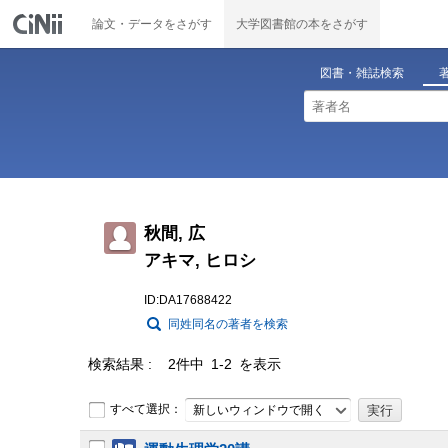
論文・データをさがす
大学図書館の本をさがす
図書・雑誌検索
秋間, 広
アキマ, ヒロシ
ID:DA17688422
同姓同名の著者を検索
検索結果
2件中 1-2 を表示
すべて選択：
新しいウィンドウで開く