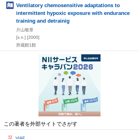
Ventilatory chemosensitive adaptations to
intermittent hypoxic exposure with endurance
training and detrainig
片山敬章
[s.n.]
[2000]
所蔵館1館
この著者を外部サイトでさがす
VIAF