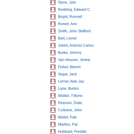
Styne, Jule
Redding, Edward C.
Bright, Ronnell
Ronell, Ann
Smith, John Stafford
Bart, Lionel
Jobim, Antonio Carlos
Burke, Johnny
Van Heusen, Jimmy
Fisher, Marvin
Segal, Jack
Lerner, Alan Jay
Lane, Burton
Walker, T-Bone
Pearson, Duke
Coltrane, John
Waller, Fats
Martino, Pat
Hubbard, Freddie