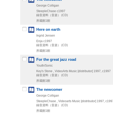
George Colligan
SteepleChase
c1997
録音資料（音楽） (CD)
所蔵館1館
Here on earth
Ingrid Jensen
Enja
c1997
録音資料（音楽） (CD)
所蔵館1館
For the great jazz road
Youth/Sonic
Key's Stone , VideoArts Music [distributor]
1997, c1997
録音資料（音楽） (CD)
所蔵館1館
The newcomer
George Colligan
SteepleChase , Videoarts Music [distributor]
1997, c199
録音資料（音楽） (CD)
所蔵館1館