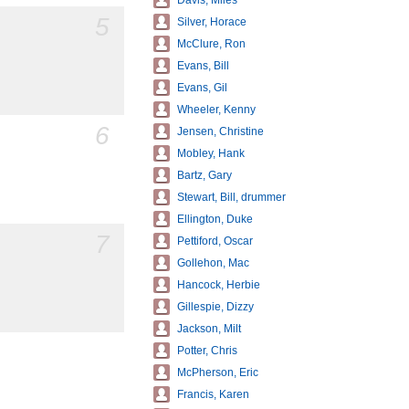
Davis, Miles
5
Silver, Horace
McClure, Ron
Evans, Bill
Evans, Gil
Wheeler, Kenny
6
Jensen, Christine
Mobley, Hank
Bartz, Gary
Stewart, Bill, drummer
Ellington, Duke
7
Pettiford, Oscar
Gollehon, Mac
Hancock, Herbie
Gillespie, Dizzy
Jackson, Milt
Potter, Chris
McPherson, Eric
Francis, Karen