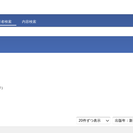
著者検索
内容検索
ジ）
20件ずつ表示
出版年：新