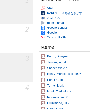
1
VIAF
KAKEN — 研究者をさがす
J-GLOBAL
researchmap
2
Google Scholar
Google
Yahoo! JAPAN
関連著者
3
Burno, Dwayne
Jensen, Ingrid
Shorter, Wayne
Rossy, Mercedes, d. 1995
Porter, Cole
4
Turner, Mark
Monk, Thelonious
Rosenwinkel, Kurt
Drummond, Billy