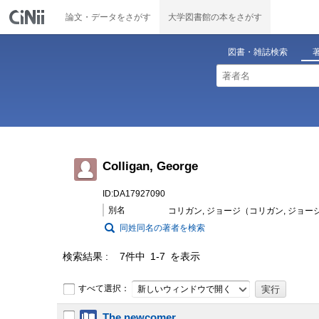
論文・データをさがす
大学図書館の本をさがす
図書・雑誌検索
Colligan, George
ID:DA17927090
別名
コリガン, ジョージ（コリガン, ジョー
同姓同名の著者を検索
検索結果
7件中 1-7 を表示
すべて選択：
新しいウィンドウで開く
The newcomer