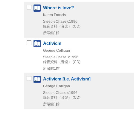
Where is love?
Karen Francis
SteepleChase
c1996
録音資料（音楽） (CD)
所蔵館1館
Activicm
George Colligan
SteepleChase, c1996
録音資料（音楽） (CD)
所蔵館1館
Activicm [i.e. Activism]
George Colligan
SteepleChase
c1996
録音資料（音楽） (CD)
所蔵館1館