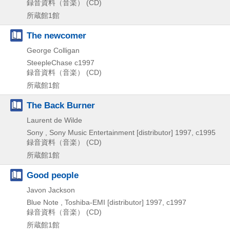
録音資料（音楽） (CD)
所蔵館1館
The newcomer
George Colligan
SteepleChase
c1997
録音資料（音楽） (CD)
所蔵館1館
The Back Burner
Laurent de Wilde
Sony , Sony Music Entertainment [distributor]
1997, c1995
録音資料（音楽） (CD)
所蔵館1館
Good people
Javon Jackson
Blue Note , Toshiba-EMI [distributor]
1997, c1997
録音資料（音楽） (CD)
所蔵館1館