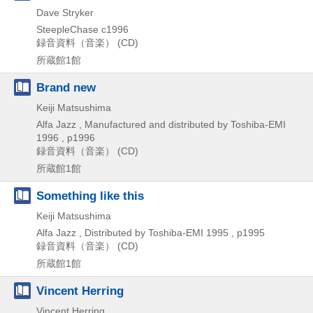
Dave Stryker
SteepleChase
c1996
録音資料（音楽） (CD)
所蔵館1館
Brand new
Keiji Matsushima
Alfa Jazz , Manufactured and distributed by Toshiba-EMI
1996 , p1996
録音資料（音楽） (CD)
所蔵館1館
Something like this
Keiji Matsushima
Alfa Jazz , Distributed by Toshiba-EMI
1995 , p1995
録音資料（音楽） (CD)
所蔵館1館
Vincent Herring
Vincent Herring