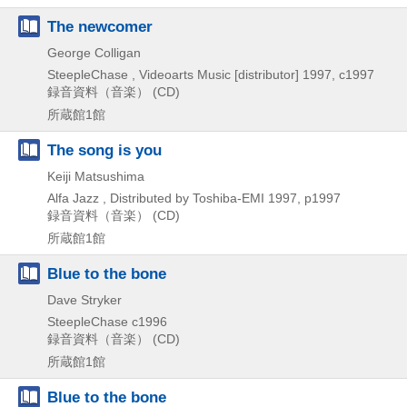
The newcomer
George Colligan
SteepleChase , Videoarts Music [distributor]
1997, c1997
録音資料（音楽） (CD)
所蔵館1館
The song is you
Keiji Matsushima
Alfa Jazz , Distributed by Toshiba-EMI
1997, p1997
録音資料（音楽） (CD)
所蔵館1館
Blue to the bone
Dave Stryker
SteepleChase
c1996
録音資料（音楽） (CD)
所蔵館1館
Blue to the bone