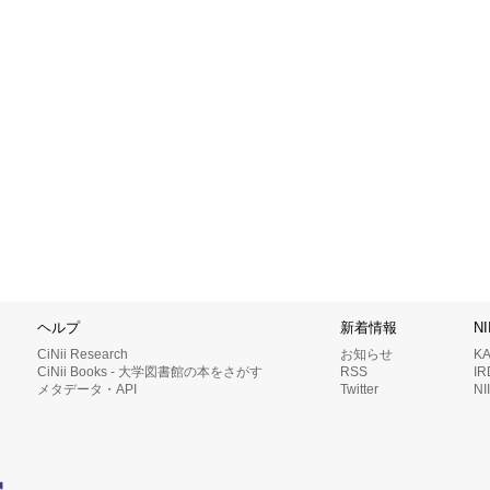
ヘルプ
新着情報
N
CiNii Research
お知らせ
K
CiNii Books - 大学図書館の本をさがす
RSS
I
メタデータ・API
Twitter
N