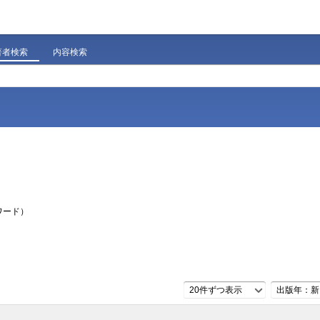
著者検索
内容検索
ワード）
20件ずつ表示
出版年：新