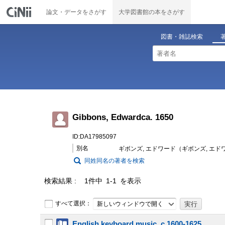
論文・データをさがす
大学図書館の本をさがす
図書・雑誌検索
Gibbons, Edwardca. 1650
ID:DA17985097
別名
ギボンズ, エドワード（ギボンズ, エド
同姓同名の著者を検索
検索結果
1件中 1-1 を表示
すべて選択：
新しいウィンドウで開く
English keyboard music, c.1600-1625