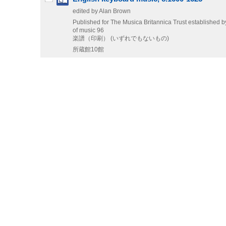
edited by Alan Brown
Published for The Musica Britannica Trust established b
of music 96
楽譜（印刷） (いずれでもないもの)
所蔵館10館