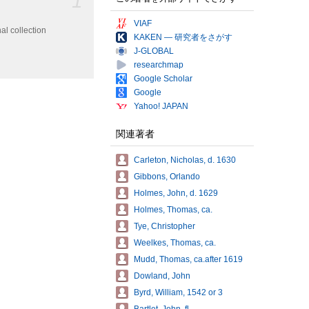
1
VIAF
al collection
KAKEN — 研究者をさがす
J-GLOBAL
researchmap
Google Scholar
Google
Yahoo! JAPAN
関連著者
Carleton, Nicholas, d. 1630
Gibbons, Orlando
Holmes, John, d. 1629
Holmes, Thomas, ca.
Tye, Christopher
Weelkes, Thomas, ca.
Mudd, Thomas, ca.after 1619
Dowland, John
Byrd, William, 1542 or 3