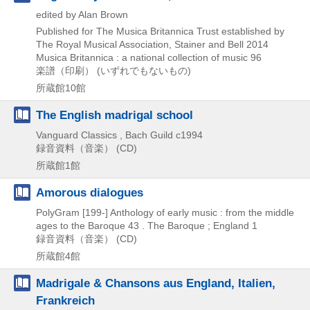
edited by Alan Brown
Published for The Musica Britannica Trust established by
The Royal Musical Association, Stainer and Bell
2014
Musica Britannica : a national collection of music 96
楽譜（印刷） (いずれでもないもの)
所蔵館10館
The English madrigal school
Vanguard Classics , Bach Guild
c1994
録音資料（音楽） (CD)
所蔵館1館
Amorous dialogues
PolyGram
[199-]
Anthology of early music : from the middle
ages to the Baroque 43 . The Baroque ; England 1
録音資料（音楽） (CD)
所蔵館4館
Madrigale & Chansons aus England, Italien,
Frankreich