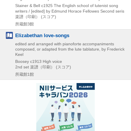
Stainer & Bell
c1925
The English school of lutenist song
writers / [edited] by Edmund Horace Fellowes Second seris
楽譜（印刷） (スコア)
所蔵館3館
Elizabethan love-songs
edited and arranged with pianoforte accompaniments
composed, or adapted from the lute tablature, by Frederick
Keel
Boosey
c1913
High voice
2nd set
楽譜（印刷） (スコア)
所蔵館1館