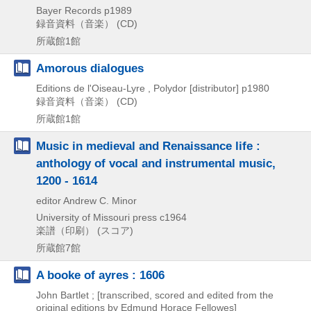
Bayer Records
p1989
録音資料（音楽） (CD)
所蔵館1館
Amorous dialogues
Editions de l'Oiseau-Lyre , Polydor [distributor]
p1980
録音資料（音楽） (CD)
所蔵館1館
Music in medieval and Renaissance life :
anthology of vocal and instrumental music,
1200 - 1614
editor Andrew C. Minor
University of Missouri press
c1964
楽譜（印刷） (スコア)
所蔵館7館
A booke of ayres : 1606
John Bartlet ; [transcribed, scored and edited from the
original editions by Edmund Horace Fellowes]