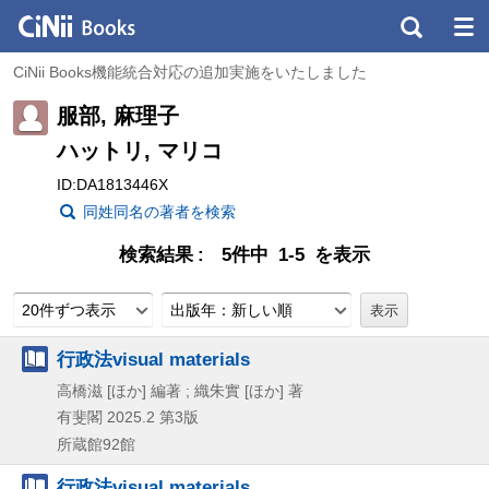
CiNii Books機能統合対応の追加実施をいたしました
服部, 麻理子
ハットリ, マリコ
ID:DA1813446X
同姓同名の著者を検索
検索結果
5件中 1-5 を表示
20件ずつ表示
出版年：新しい順
行政法visual materials
高橋滋 [ほか] 編著 ; 織朱實 [ほか] 著
有斐閣
2025.2
第3版
所蔵館92館
行政法visual materials