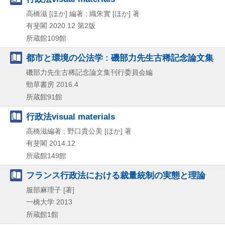
高橋滋 [ほか] 編著 ; 織朱實 [ほか] 著
有斐閣
2020.12
第2版
所蔵館109館
都市と環境の公法学 : 磯部力先生古稀記念論文集
磯部力先生古稀記念論文集刊行委員会編
勁草書房
2016.4
所蔵館91館
行政法visual materials
高橋滋編著 ; 野口貴公美 [ほか] 著
有斐閣
2014.12
所蔵館149館
フランス行政法における裁量統制の実態と理論
服部麻理子 [著]
一橋大学
2013
所蔵館1館