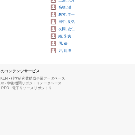
三浦, 大介
高橋, 滋
筑紫, 圭一
田中, 良弘
友岡, 史仁
織, 朱実
周, 蒨
尹, 龍澤
IIのコンテンツサービス
AKEN - 科学研究費助成事業データベース
RDB - 学術機関リポジトリデータベース
II-REO - 電子リソースリポジトリ