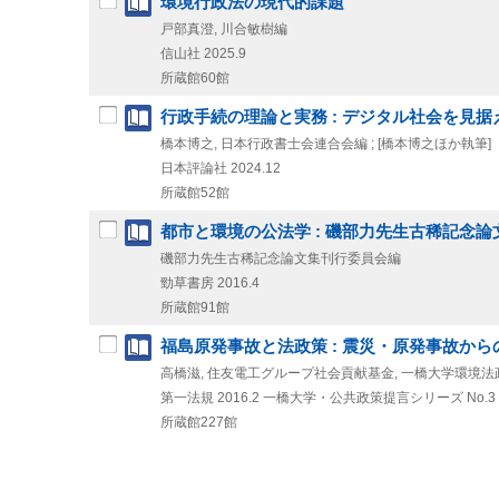
環境行政法の現代的課題
戸部真澄, 川合敏樹編
信山社
2025.9
所蔵館60館
行政手続の理論と実務 : デジタル社会を見据
橋本博之, 日本行政書士会連合会編 ; [橋本博之ほか執筆]
日本評論社
2024.12
所蔵館52館
都市と環境の公法学 : 磯部力先生古稀記念論
磯部力先生古稀記念論文集刊行委員会編
勁草書房
2016.4
所蔵館91館
福島原発事故と法政策 : 震災・原発事故か
高橋滋, 住友電工グループ社会貢献基金, 一橋大学環境
第一法規
2016.2
一橋大学・公共政策提言シリーズ No.3
所蔵館227館