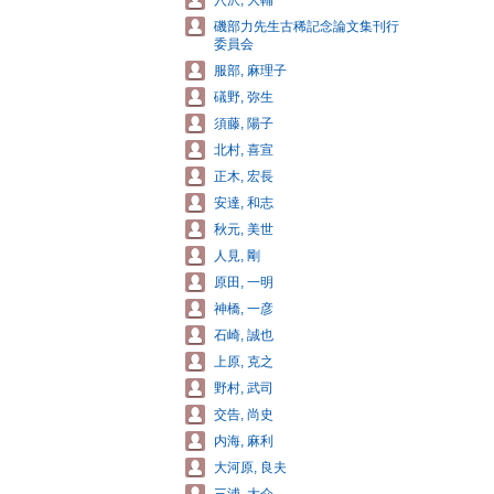
穴沢, 大輔
磯部力先生古稀記念論文集刊行
委員会
服部, 麻理子
礒野, 弥生
須藤, 陽子
北村, 喜宣
正木, 宏長
安達, 和志
秋元, 美世
人見, 剛
原田, 一明
神橋, 一彦
石崎, 誠也
上原, 克之
野村, 武司
交告, 尚史
内海, 麻利
大河原, 良夫