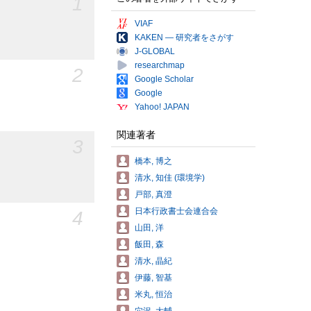
1
VIAF
KAKEN — 研究者をさがす
J-GLOBAL
researchmap
2
Google Scholar
Google
Yahoo! JAPAN
関連著者
3
橋本, 博之
清水, 知佳 (環境学)
戸部, 真澄
日本行政書士会連合会
4
山田, 洋
飯田, 森
清水, 晶紀
伊藤, 智基
米丸, 恒治