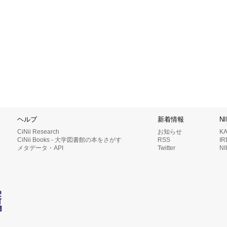
ヘルプ
新着情報
N
CiNii Research
お知らせ
K
CiNii Books - 大学図書館の本をさがす
RSS
I
メタデータ・API
Twitter
N