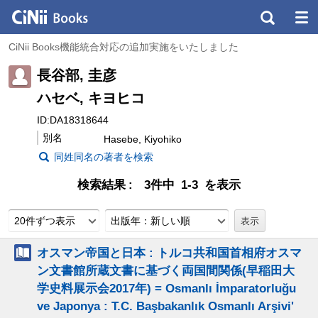
CiNii Books機能統合対応の追加実施をいたしました
長谷部, 圭彦
ハセベ, キヨヒコ
ID:DA18318644
別名
Hasebe, Kiyohiko
同姓同名の著者を検索
検索結果
3件中 1-3 を表示
20件ずつ表示
出版年：新しい順
オスマン帝国と日本 : トルコ共和国首相府オスマ
ン文書館所蔵文書に基づく両国間関係(早稲田大
学史料展示会2017年) = Osmanlı İmparatorluğu
ve Japonya : T.C. Başbakanlık Osmanlı Arşivi'