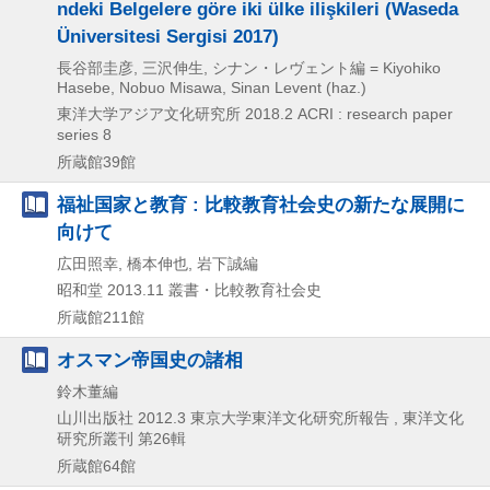
ndeki Belgelere göre iki ülke ilişkileri (Waseda
Üniversitesi Sergisi 2017)
長谷部圭彦, 三沢伸生, シナン・レヴェント編 = Kiyohiko
Hasebe, Nobuo Misawa, Sinan Levent (haz.)
東洋大学アジア文化研究所
2018.2
ACRI : research paper
series 8
所蔵館39館
福祉国家と教育 : 比較教育社会史の新たな展開に
向けて
広田照幸, 橋本伸也, 岩下誠編
昭和堂
2013.11
叢書・比較教育社会史
所蔵館211館
オスマン帝国史の諸相
鈴木董編
山川出版社
2012.3
東京大学東洋文化研究所報告 , 東洋文化
研究所叢刊 第26輯
所蔵館64館